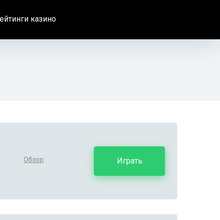
ейтинги казино
Обзор
Играть