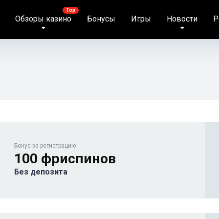
Обзоры казино
Бонусы
Игры
Новости
Р
Бонус за регистрацию
100 фриспинов
Без депозита