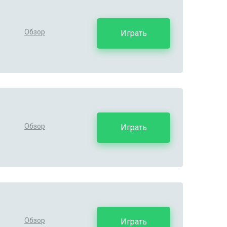
Обзор
Играть
Обзор
Играть
Обзор
Играть