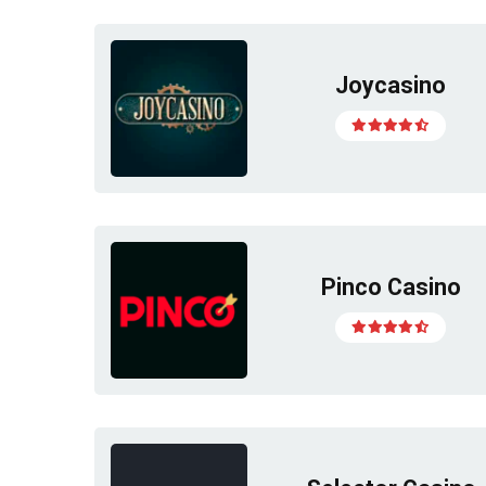
Joycasino
Pinco Casino