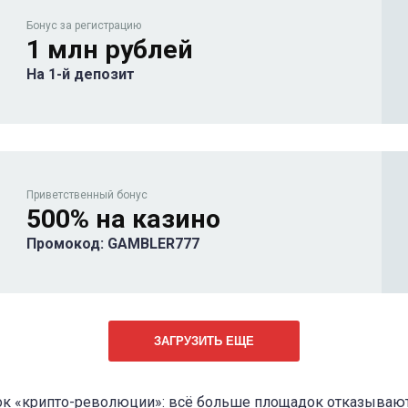
Бонус за регистрацию
1 млн рублей
На 1-й депозит
Приветственный бонус
500% на казино
Промокод: GAMBLER777
ЗАГРУЗИТЬ ЕЩЕ
ок «крипто-революции»: всё больше площадок отказывают