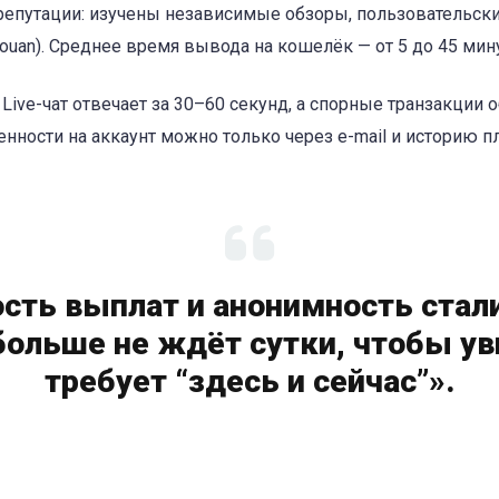
 репутации: изучены независимые обзоры, пользовательс
jouan). Среднее время вывода на кошелёк — от 5 до 45 мин
ive-чат отвечает за 30–60 секунд, а спорные транзакции о
енности на аккаунт можно только через e-mail и историю п
ость выплат и анонимность стали
 больше не ждёт сутки, чтобы у
требует “здесь и сейчас”».