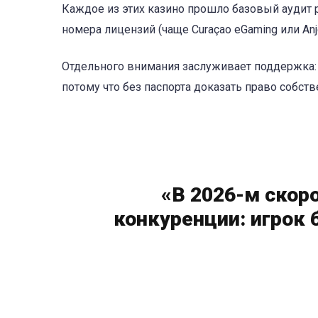
Каждое из этих казино прошло базовый аудит
номера лицензий (чаще Curaçao eGaming или An
Отдельного внимания заслуживает поддержка: L
потому что без паспорта доказать право собств
«В 2026-м скор
конкуренции: игрок