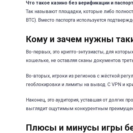
Что такое казино без верификации и паспор
Так называют площадки, которые либо полнос
BTC). Вместо паспорта используется подтвержд
Кому и зачем нужны так
Во-первых, это крипто-энтузиасты, для котор
кошельке, не оставляя сканы документов трет
Во-вторых, игроки из регионов с жёсткой рег
геоблокировки и лимиты на вывод. С VPN и кр
Наконец, это аудитория, уставшая от долгих пр
выглядит ощутимым конкурентным преимуще
Плюсы и минусы игры бе