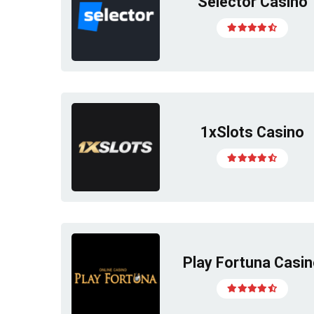
Selector Casino
1xSlots Casino
Play Fortuna Casi