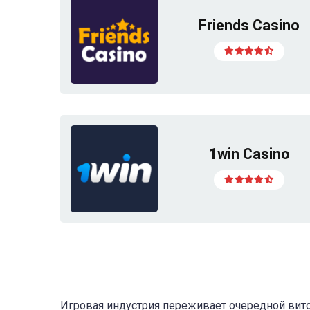
Friends Casino
1win Casino
Игровая индустрия переживает очередной вит