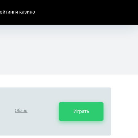
ейтинги казино
Обзор
Играть