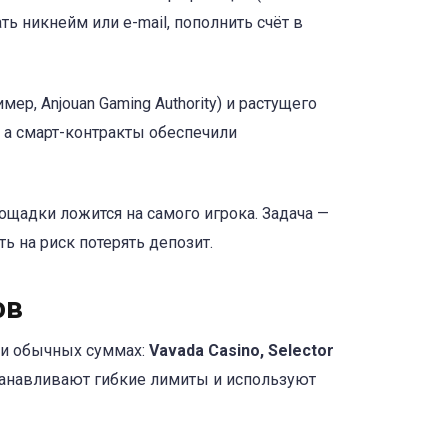
ь никнейм или e-mail, пополнить счёт в
р, Anjouan Gaming Authority) и растущего
, а смарт-контракты обеспечили
ощадки ложится на самого игрока. Задача —
ь на риск потерять депозит.
ов
при обычных суммах:
Vavada Casino, Selector
танавливают гибкие лимиты и используют