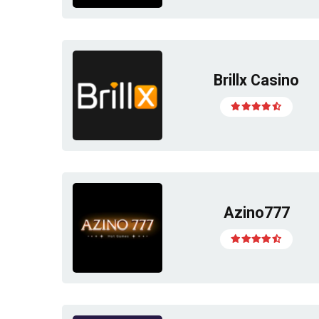
Brillx Casino
Azino777