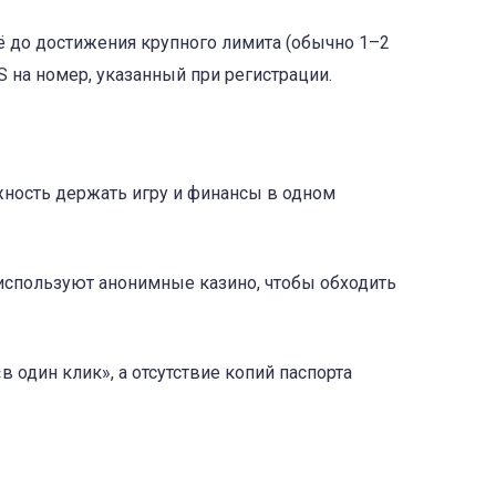
 до достижения крупного лимита (обычно 1–2
S на номер, указанный при регистрации.
жность держать игру и финансы в одном
 используют анонимные казино, чтобы обходить
в один клик», а отсутствие копий паспорта