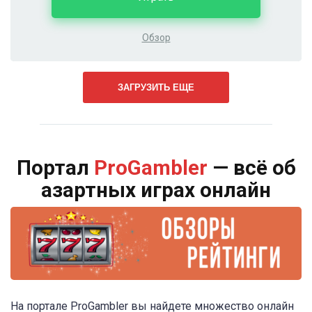
Обзор
ЗАГРУЗИТЬ ЕЩЕ
Портал
ProGambler
— всё об
азартных играх онлайн
На портале ProGambler вы найдете множество онлайн