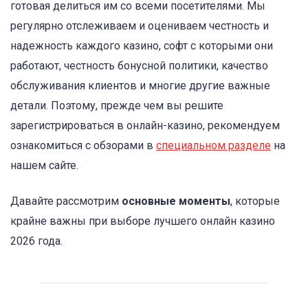
готовая делиться им со всеми посетителями. Мы
регулярно отслеживаем и оцениваем честность и
надежность каждого казино, софт с которыми они
работают, честность бонусной политики, качество
обслуживания клиентов и многие другие важные
детали. Поэтому, прежде чем вы решите
зарегистрироваться в онлайн-казино, рекомендуем
ознакомиться с обзорами в
специальном разделе
на
нашем сайте.
Давайте рассмотрим
основные моменты
, которые
крайне важны при выборе лучшего онлайн казино
2026 года.