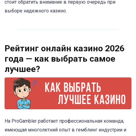
стоит обратить внимание в первую очередь при
выборе надежного казино.
Рейтинг онлайн казино 2026
года — как выбрать самое
лучшее?
На ProGambler работает профессиональная команда,
имеющая многолетний опыт в гемблинг индустрии и