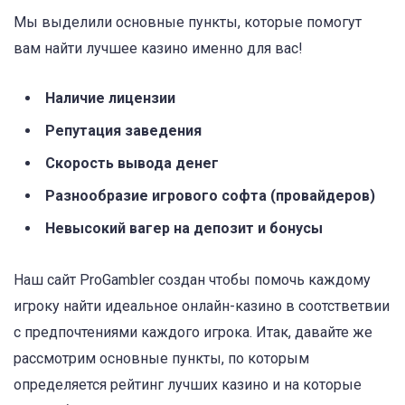
Мы выделили основные пункты, которые помогут
вам найти лучшее казино именно для вас!
Наличие лицензии
Репутация заведения
Скорость вывода денег
Разнообразие игрового софта (провайдеров)
Невысокий вагер на депозит и бонусы
Наш сайт ProGambler создан чтобы помочь каждому
игроку найти идеальное онлайн-казино в соотстветвии
с предпочтениями каждого игрока. Итак, давайте же
рассмотрим основные пункты, по которым
определяется рейтинг лучших казино и на которые