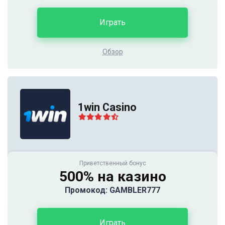
Играть
Обзор
1win Casino
Приветственный бонус
500% на казино
Промокод: GAMBLER777
Играть