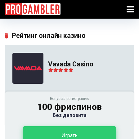
Рейтинг онлайн казино
Vavada Casino
Бонус за регистрацию
100 фриспинов
Без депозита
Играть