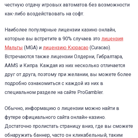
честную отдачу игровых автоматов без возможности
как-либо воздействовать на софт.
Наиболее популярные лицензии казино онлайн,
которые вы встретите в 90% случаев это
лицензия
Мальты
(MGA) и
лицензию Кюрасао
(Curacao).
Встречаются также лицензии Олдерни, Гибралтара,
AAMS и Кипра. Каждая из них несколько отличается
друг от друга, поэтому при желании, вы можете более
подробно ознакомиться с каждой из них в
специальном разделе на сайте ProGambler.
Обычно, информацию о лицензии можно найти в
футере официального сайта онлайн-казино.
Достаточно пролистать страницу вниз, где вы сможете
обнаружить баннер, часто он кликабельный, таким