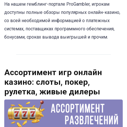
На нашем гемблинг-портале ProGambler, игрокам
доступны полные обзоры популярных онлайн-казино,
со всей необходимой информацией о платежных
системах, поставщиках программного обеспечения,
бонусами, сроках вывода выигрышей и прочим.
Ассортимент игр онлайн
казино: слоты, покер,
рулетка, живые дилеры