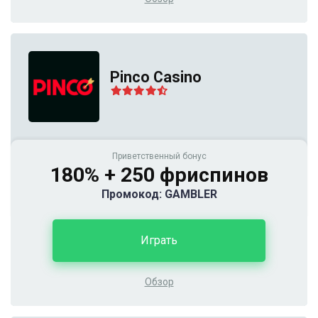
Pinco Casino
Приветственный бонус
180% + 250 фриспинов
Промокод: GAMBLER
Играть
Обзор