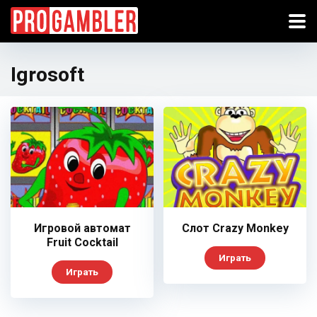
Igrosoft
Игровой автомат
Слот Crazy Monkey
Fruit Cocktail
Играть
Играть