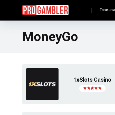
Главная
MoneyGo
1xSlots Casino