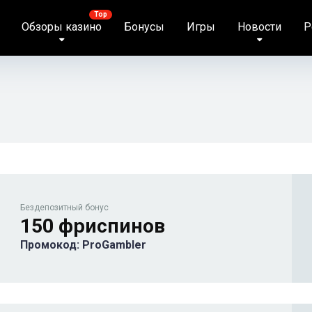
Обзоры казино
Бонусы
Игры
Новости
Р
Бездепозитный бонус
150 фриспинов
Промокод: ProGambler