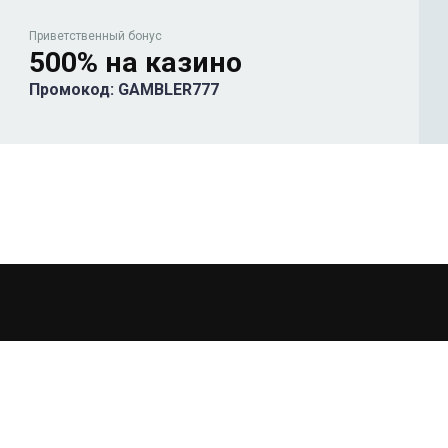
Приветственный бонус
500% на казино
Промокод: GAMBLER777