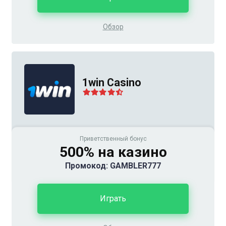
Обзор
1win Casino
Приветственный бонус
500% на казино
Промокод: GAMBLER777
Играть