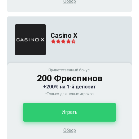
Обзор
Casino X
Приветственный бонус:
200 Фриспинов
+200% на 1-й депозит
*Только для новых игроков
Играть
Обзор