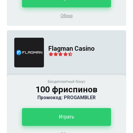
Обзор
Flagman Casino
Бездепозитный бонус
100 фриспинов
Промокод: PROGAMBLER
Играть