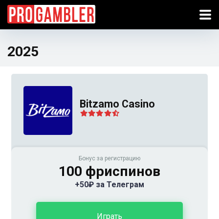
2025
Bitzamo Casino
Бонус за регистрацию
100 фриспинов
+50₽ за Телеграм
Играть