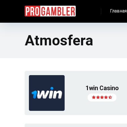
Главная
Atmosfera
1win Casino