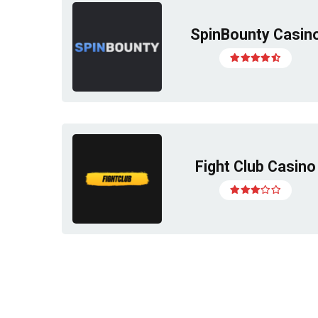
SpinBounty Casin
Fight Club Casino