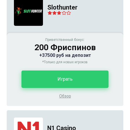
Slothunter
Приветственный бонус:
200 Фриспинов
+37500 руб на депозит
*Только для новых игроков
Играть
Обзор
N1 Casino