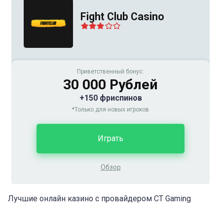
Fight Club Casino
Приветственный бонус:
30 000 Рублей
+150 фриспинов
*Только для новых игроков
Играть
Обзор
Лучшие онлайн казино с провайдером CT Gaming