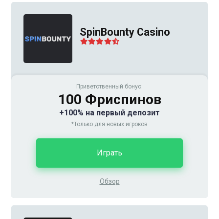
SpinBounty Casino
Приветственный бонус:
100 Фриспинов
+100% на первый депозит
*Только для новых игроков
Играть
Обзор