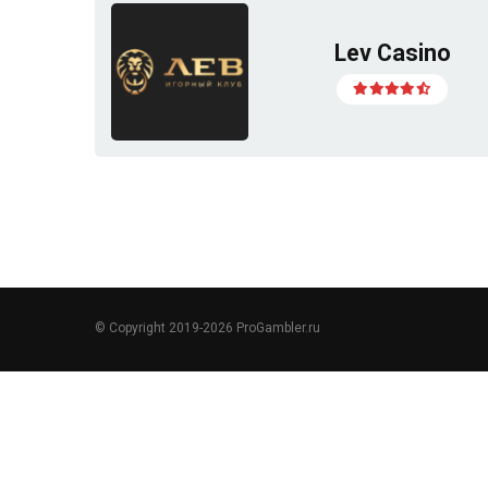
Lev Casino
© Copyright 2019-2026 ProGambler.ru