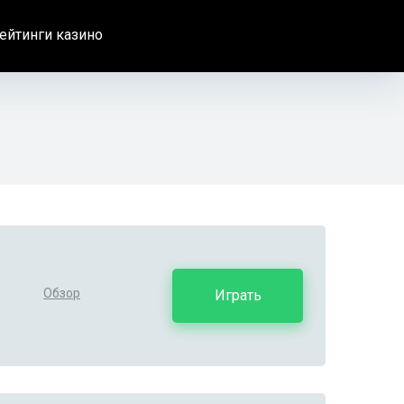
ейтинги казино
Обзор
Играть