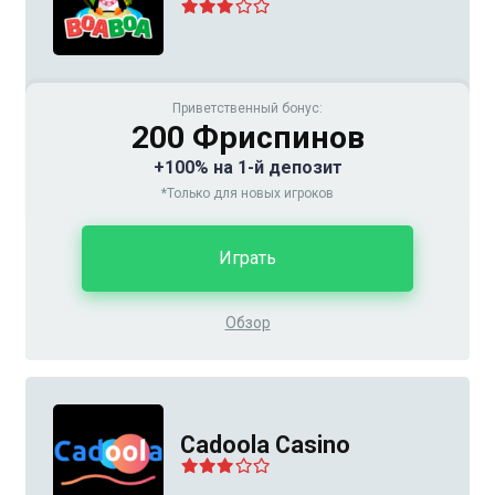
Приветственный бонус:
200 Фриспинов
+100% на 1-й депозит
*Только для новых игроков
Играть
Обзор
Cadoola Casino