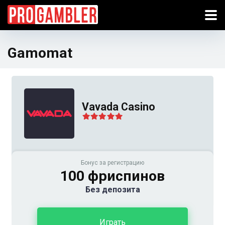
Gamomat
Vavada Casino
Бонус за регистрацию
100 фриспинов
Без депозита
Играть