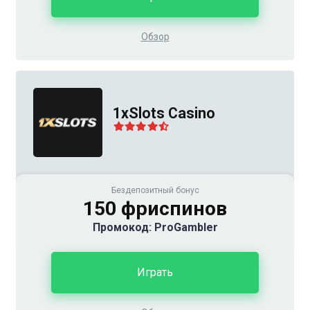
Обзор
1xSlots Casino
Бездепозитный бонус
150 фриспинов
Промокод: ProGambler
Играть