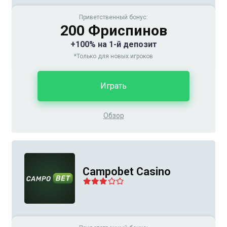
Приветственный бонус:
200 Фриспинов
+100% на 1-й депозит
*Только для новых игроков
Играть
Обзор
Campobet Casino