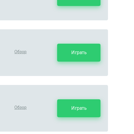
Обзор
Играть
Обзор
Играть