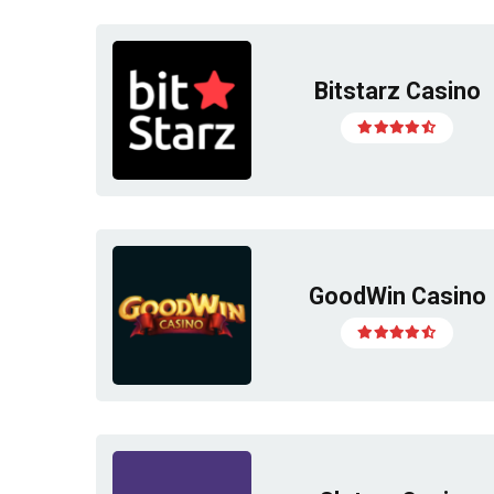
Bitstarz Casino
GoodWin Casino