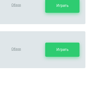
Обзор
Играть
Обзор
Играть