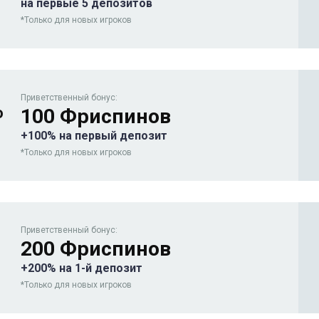
на первые 5 депозитов
*Только для новых игроков
Приветственный бонус:
o
100 Фриспинов
+100% на первый депозит
*Только для новых игроков
Приветственный бонус:
200 Фриспинов
+200% на 1-й депозит
*Только для новых игроков