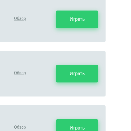
Обзор
Играть
Обзор
Играть
Обзор
Играть