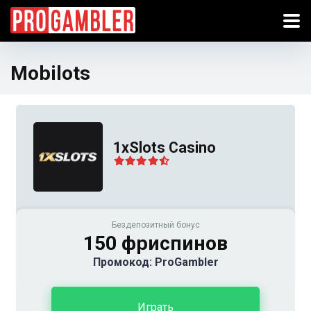
Mobilots
1xSlots Casino
Бездепозитный бонус
150 фриспинов
Промокод: ProGambler
Играть