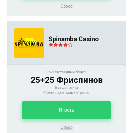
Обзор
Spinamba Casino
Приветственный бонус:
25+25 Фриспинов
Без депозита
*Только для новых игроков
Играть
Обзор