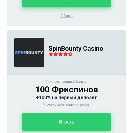
Обзор
SpinBounty Casino
Приветственный бонус:
100 Фриспинов
+100% на первый депозит
*Только для новых игроков
Играть