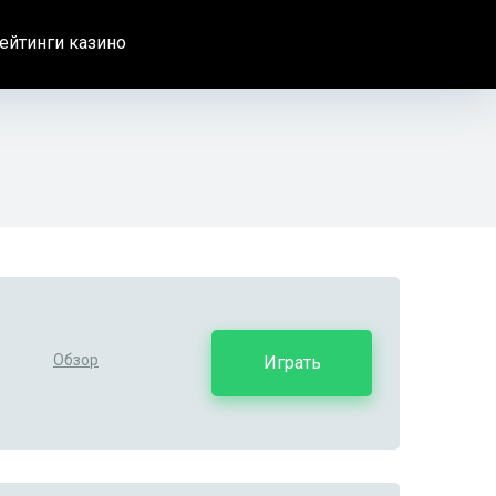
ейтинги казино
Обзор
Играть