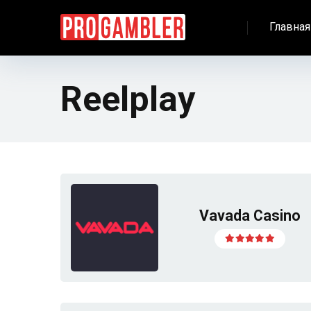
Главная
Reelplay
Vavada Casino