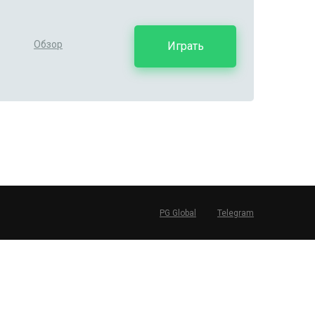
Обзор
Играть
PG Global
Telegram