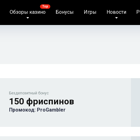
Обзоры казино
Бонусы
Игры
Новости
Р
Бездепозитный бонус
150 фриспинов
Промокод: ProGambler