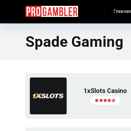
Главная
Spade Gaming
1xSlots Casino