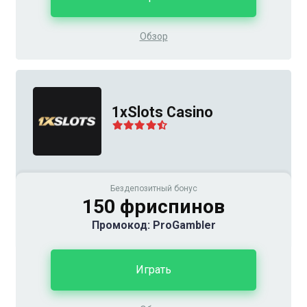
Обзор
1xSlots Casino
Бездепозитный бонус
150 фриспинов
Промокод: ProGambler
Играть