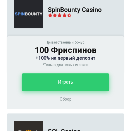
SpinBounty Casino
Приветственный бонус:
100 Фриспинов
+100% на первый депозит
*Только для новых игроков
Играть
Обзор