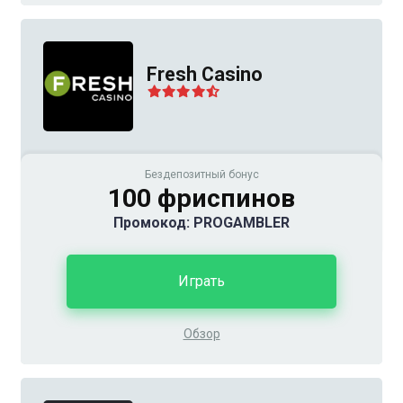
Fresh Casino
Бездепозитный бонус
100 фриспинов
Промокод: PROGAMBLER
Играть
Обзор