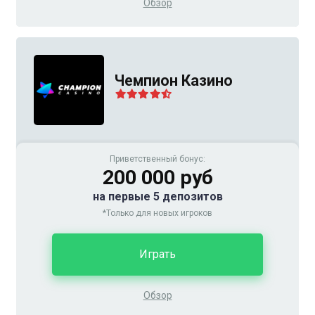
Обзор
Чемпион Казино
Приветственный бонус:
200 000 руб
на первые 5 депозитов
*Только для новых игроков
Играть
Обзор