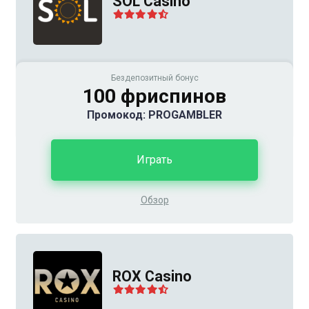
SOL Casino
Бездепозитный бонус
100 фриспинов
Промокод: PROGAMBLER
Играть
Обзор
ROX Casino