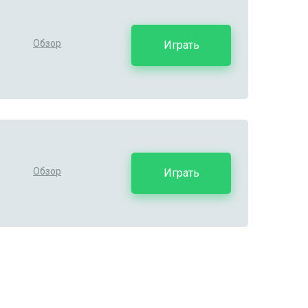
Обзор
Играть
Обзор
Играть