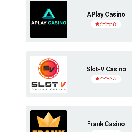
APlay Casino
Slot-V Casino
Frank Casino