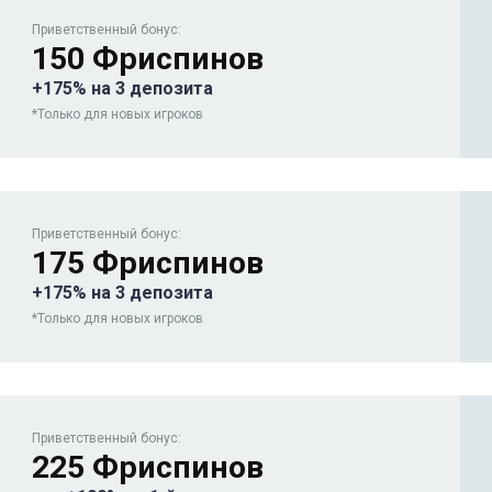
Приветственный бонус:
150 Фриспинов
+175% на 3 депозита
*Только для новых игроков
Приветственный бонус:
175 Фриспинов
+175% на 3 депозита
*Только для новых игроков
Приветственный бонус:
225 Фриспинов