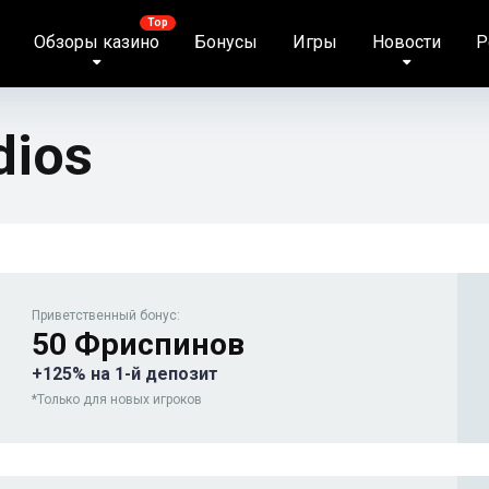
Обзоры казино
Бонусы
Игры
Новости
Р
dios
Приветственный бонус:
50 Фриспинов
+125% на 1-й депозит
*Только для новых игроков