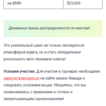
на BMW
$25,000
Денежные призы распределяются по местам!
Это уникальный шанс не только насладиться
атмосферой азарта, но и стать обладателем
роскошного авто премиум-класса!
Условия участия.
Для участия в турнирах необходимо
зарегистрироваться
на сайте казино Вавада и
следовать условиям акции. Убедитесь, что вы
ознакомились с правилами и готовы к
захватывающим соревнованиям!