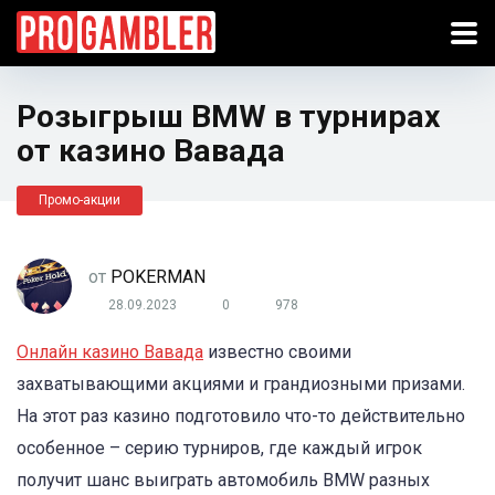
Розыгрыш BMW в турнирах
от казино Вавада
Промо-акции
от
POKERMAN
28.09.2023
0
978
Онлайн казино Вавада
известно своими
захватывающими акциями и грандиозными призами.
На этот раз казино подготовило что-то действительно
особенное – серию турниров, где каждый игрок
получит шанс выиграть автомобиль BMW разных