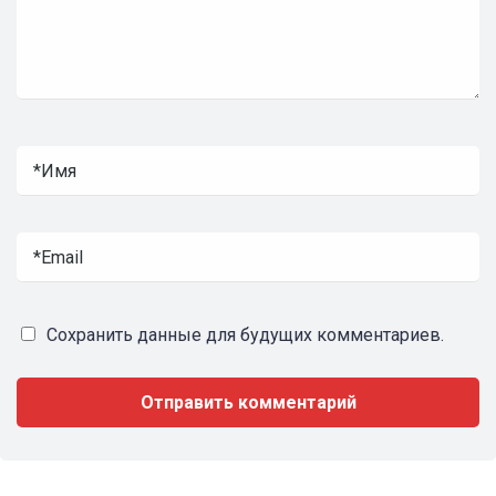
Сохранить данные для будущих комментариев.