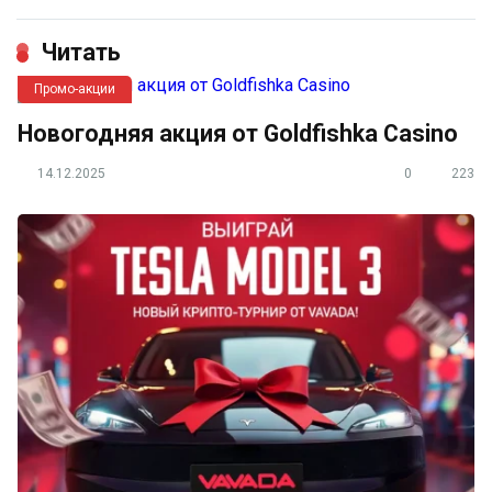
Читать
Промо-акции
Новогодняя акция от Goldfishka Casino
14.12.2025
0
223