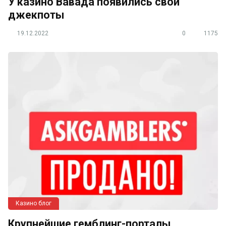
У казино Вавада появились свои
джекпоты
19.12.2022
0
1175
Казино блог
Крупнейшие гемблинг-порталы