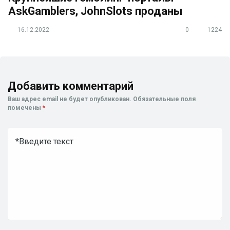
AskGamblers, JohnSlots проданы
16.12.2022
0
1224
Добавить комментарий
Ваш адрес email не будет опубликован.
Обязательные поля
помечены
*