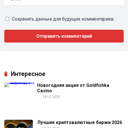
Сохранить данные для будущих комментариев.
Интересное
Новогодняя акция от Goldfishka
Casino
14.12.2025
Лучшие криптовалютные биржи 2026