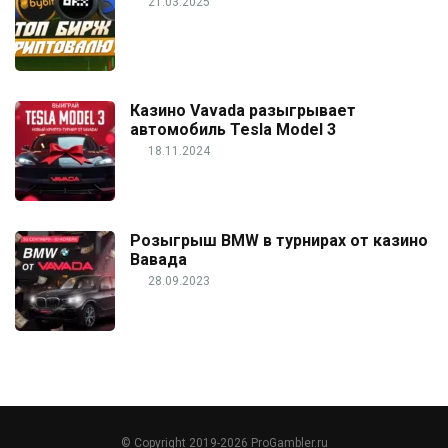
21.03.2025
Казино Vavada разыгрывает
автомобиль Tesla Model 3
18.11.2024
Розыгрыш BMW в турнирах от казино
Вавада
28.09.2023
© Copyright 2019-2026 ProGambler.ru