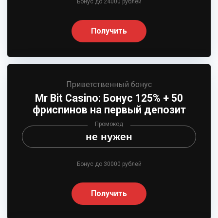
Бонус до 24000 рублей
Получить
Приветственный бонус
Mr Bit Casino: Бонус 125% + 50
фриспинов на первый депозит
Промокод
не нужен
Бонус до 30000 рублей
Получить