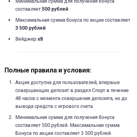
Минимальная сумма для получения бонуса
составляет
500 рублей
Максимальная сумма бонуса по акции составляет
3 500 рублей
Вейджер
х8
Полные правила и условия:
Акция доступна для пользователей, впервые
совершающих депозит в раздел Спорт в течение
48 часов с момента совершения депозита, но до
вывода средств с игрового счета.
Минимальная сумма для получения бонуса
составляет 500 рублей. Максимальная сумма
Бонуса по акции составляет 3 500 рублей.