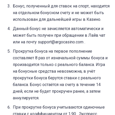
Бонус, полученный для ставок на спорт, находится
на отдельном бонусном счету и не может быть
использован для дальнейшей игры в Казино.
Данный бонус не зачисляется автоматически и
может быть получен при обращении в Лайв чат
или на почту support@argocasino.com .
Прокрутка бонуса на первое пополнение
составляет 8 раз от изначальной суммы бонуса и
производится только с реального баланса. Игра
на бонусные средства невозможна, в учёт
прокрутки бонуса берутся ставки с реального
баланса. Бонус остаётся на счету в течение 14
дней, если не будет прокручен ранее, а затем
аннулируется.
При прокрутке бонуса учитываются одиночные
ставки с коэффициентом от 1,90 . Экспресс