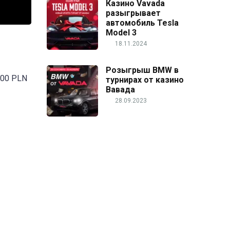
Казино Vavada
разыгрывает
автомобиль Tesla
Model 3
18.11.2024
Розыгрыш BMW в
000 PLN
турнирах от казино
Вавада
28.09.2023