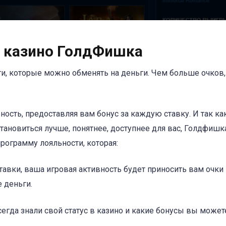
в казино ГолдФишка
ти, которые можно обменять на деньги. Чем больше очков,
ость, предоставляя вам бонус за каждую ставку. И так к
тановиться лучше, понятнее, доступнее для вас, Голдфишк
рограмму лояльности, которая:
 ставки, ваша игровая активность будет приносить вам очки
 деньги.
егда знали свой статус в казино и какие бонусы вы может