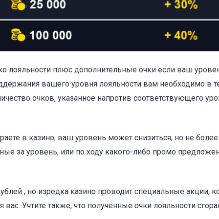
чко лояльности плюс дополнительные очки если ваш урове
ддержания вашего уровня лояльности вам необходимо в т
ичество очков, указанное напротив соответствующего уро
граете в казино, ваш уровень может снизиться, но не более
ные за уровень, или по ходу какого-либо промо предложен
ублей , но изредка казино проводит специальные акции, к
вас. Учтите также, что полученные очки лояльности сгор