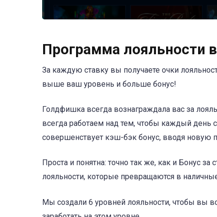
Программа лояльности 
За каждую ставку вы получаете очки лояльнос
выше ваш уровень и больше бонус!
Голдфишка всегда вознаграждала вас за лояльн
всегда работаем над тем, чтобы каждый день с
совершенствует кэш-бэк бонус, вводя новую п
Проста и понятна: точно так же, как и Бонус за
лояльности, которые превращаются в наличные
Мы создали 6 уровней лояльности, чтобы вы вс
заработать на этом уровне.