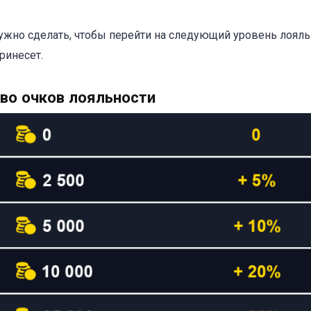
нужно сделать, чтобы перейти на следующий уровень лояль
ринесет.
во очков лояльности