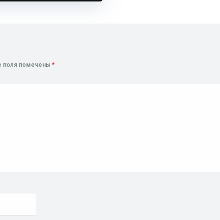
е поля помечены
*