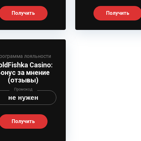
Получить
Получить
рограмма лояльности
oldFishka Casino:
Бонус за мнение
(отзывы)
Промокод
не нужен
Получить