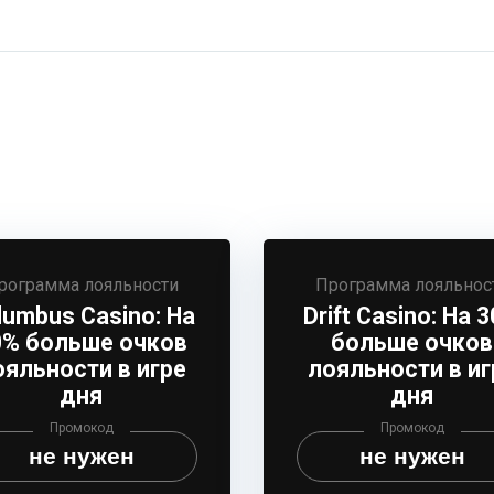
рограмма лояльности
Программа лояльнос
lumbus Casino: На
Drift Casino: На 
0% больше очков
больше очков
ояльности в игре
лояльности в иг
дня
дня
Промокод
Промокод
не нужен
не нужен