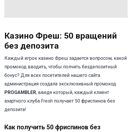
Казино Фреш: 50 вращений
без депозита
Каждый игрок казино Фреш задается вопросом, какой
промокод вводить, чтобы полчить бездепозитный
бонус? Для всех посетителей нашего сайта
администрация создала эксклюзивный промокод
PROGAMBLER
, введя который, каждый клиент
азартного клуба Fresh получает 50 фриспинов без
депозита!
Как получить 50 фриспинов без