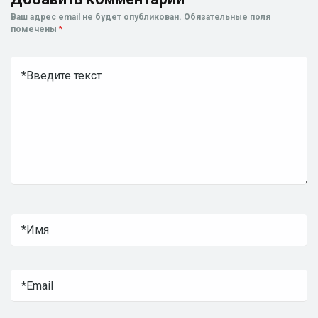
Ваш адрес email не будет опубликован.
Обязательные поля
помечены
*