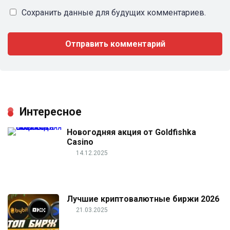
Сохранить данные для будущих комментариев.
Интересное
Новогодняя акция от Goldfishka
Casino
14.12.2025
Лучшие криптовалютные биржи 2026
21.03.2025