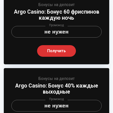
Бонусы на депозит
Argo Casino: Бонус 60 фриспинов
каждую ночь
Промокод
не нужен
Получить
Бонусы на депозит
Argo Casino: Бонус 40% каждые
выходные
Промокод
не нужен