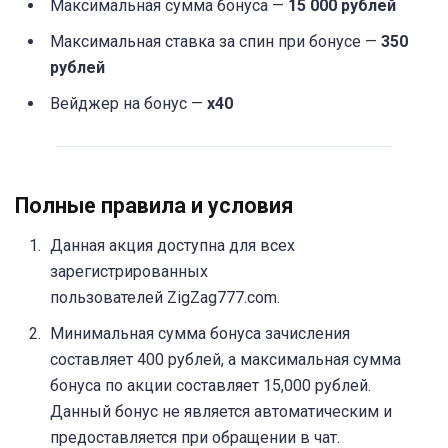
Максимальная сумма бонуса —
15 000 рублей
Максимальная ставка за спин при бонусе —
350
рублей
Вейджер на бонус —
х40
Полные правила и условия
Данная акция доступна для всех
зарегистрированных
пользователей ZigZag777.com.
Минимальная сумма бонуса зачисления
составляет 400 рублей, а максимальная сумма
бонуса по акции составляет 15,000 рублей.
Данный бонус не является автоматическим и
предоставляется при обращении в чат.