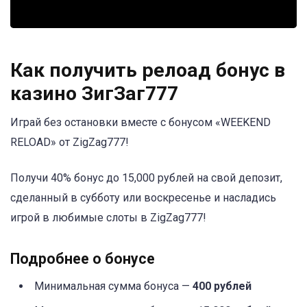
Как получить релоад бонус в
казино ЗигЗаг777
Играй без остановки вместе с бонусом «WEEKEND
RELOAD» от ZigZag777!
Получи 40% бонус до 15,000 рублей на свой депозит,
сделанный в субботу или воскресенье и насладись
игрой в любимые слоты в ZigZag777!
Подробнее о бонусе
Минимальная сумма бонуса —
400 рублей