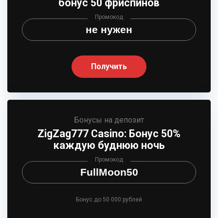
бонус 50 фриспинов
Промокод
не нужен
Получить
Бонусы на депозит
ZigZag777 Casino: Бонус 50%
каждую буднюю ночь
Промокод
FullMoon50
Бонус до 50 000 рублей