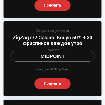
Получить
Бонусы на депозит
ZigZag777 Casino: Бонус 50% + 30
фриспинов каждое утро
Промокод
MIDPOINT
Бонус до 50 000 рублей
Получить