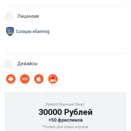
Лицензия
Девайсы
Приветственный бонус:
30000 Рублей
+50 фриспинов
*Только для новых игроков