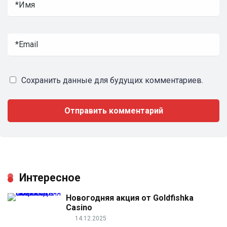
Сохранить данные для будущих комментариев.
Интересное
Новогодняя акция от Goldfishka
Casino
14.12.2025