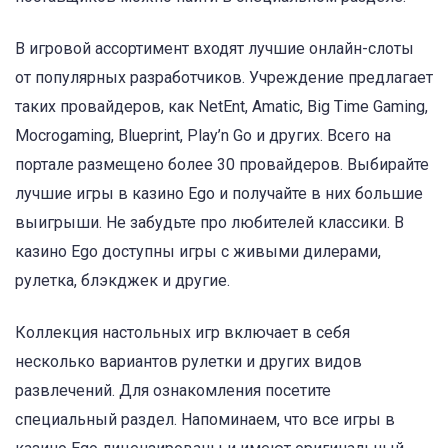
В игровой ассортимент входят лучшие онлайн-слоты
от популярных разработчиков. Учреждение предлагает
таких провайдеров, как NetEnt, Amatic, Big Time Gaming,
Mocrogaming, Blueprint, Play’n Go и других. Всего на
портале размещено более 30 провайдеров. Выбирайте
лучшие игры в казино Ego и получайте в них большие
выигрыши. Не забудьте про любителей классики. В
казино Ego доступны игры с живыми дилерами,
рулетка, блэкджек и другие.
Коллекция настольных игр включает в себя
несколько вариантов рулетки и других видов
развлечений. Для ознакомления посетите
специальный раздел. Напоминаем, что все игры в