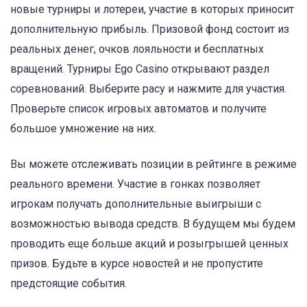
новые турниры и лотереи, участие в которых приносит
дополнительную прибыль. Призовой фонд состоит из
реальных денег, очков лояльности и бесплатных
вращений. Турниры Ego Casino открывают раздел
соревнований. Выберите расу и нажмите для участия.
Проверьте список игровых автоматов и получите
большое умножение на них.
Вы можете отслеживать позиции в рейтинге в режиме
реального времени. Участие в гонках позволяет
игрокам получать дополнительные выигрыши с
возможностью вывода средств. В будущем мы будем
проводить еще больше акций и розыгрышей ценных
призов. Будьте в курсе новостей и не пропустите
предстоящие события.