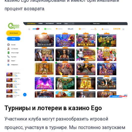
казино Ego лицензированы и имеют оригинальный
процент возврата.
Турниры и лотереи в казино Ego
Участники клуба могут разнообразить игровой
процесс, участвуя в турнире. Мы постоянно запускаем