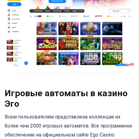
Игровые автоматы в казино
Эго
Всем пользователям представлена ​​коллекция из
более чем 2000 игровых автоматов. Все программное
обеспечение на официальном сайте Ego Casino