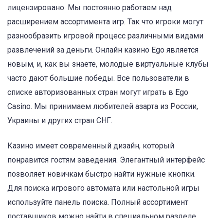
лицензировано. Мы постоянно работаем над
расширением ассортимента игр. Так что игроки могут
разнообразить игровой процесс различными видами
развлечений за деньги. Онлайн казино Ego является
новым, и, как вы знаете, молодые виртуальные клубы
часто дают большие победы. Все пользователи в
списке авторизованных стран могут играть в Ego
Casino. Мы принимаем любителей азарта из России,
Украины и других стран СНГ.
Казино имеет современный дизайн, который
понравится гостям заведения. Элегантный интерфейс
позволяет новичкам быстро найти нужные кнопки.
Для поиска игрового автомата или настольной игры
используйте панель поиска. Полный ассортимент
поставщиков можно найти в специальном разделе.