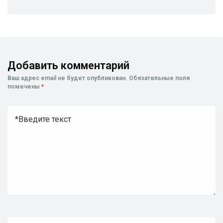
Добавить комментарий
Ваш адрес email не будет опубликован.
Обязательные поля
помечены
*