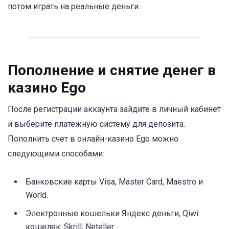
потом играть на реальные деньги.
Пополнение и снятие денег в
казино Ego
После регистрации аккаунта зайдите в личный кабинет
и выберите платежную систему для депозита.
Пополнить счет в онлайн-казино Ego можно
следующими способами:
Банковские карты Visa, Master Card, Maestro и
World.
Электронные кошельки Яндекс деньги, Qiwi
кошелек, Skrill, Neteller.