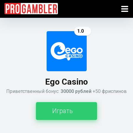
1.0
Ego Casino
Приветственный бонус:
30000 рублей
+50 фриспинов
Играть