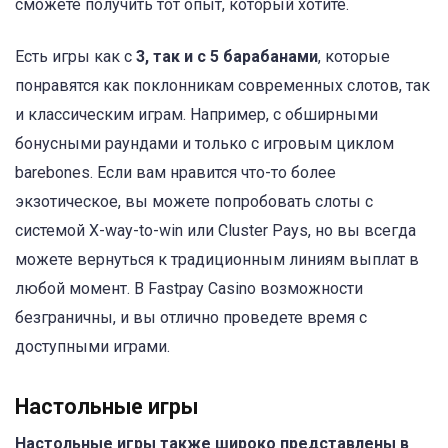
сможете получить тот опыт, который хотите.
Есть игры как с
3, так и с 5 барабанами
, которые
понравятся как поклонникам современных слотов, так
и классическим играм. Например, с обширными
бонусными раундами и только с игровым циклом
barebones. Если вам нравится что-то более
экзотическое, вы можете попробовать слоты с
системой X-way-to-win или Cluster Pays, но вы всегда
можете вернуться к традиционным линиям выплат в
любой момент. В Fastpay Casino возможности
безграничны, и вы отлично проведете время с
доступными играми.
Настольные игры
Настольные игры также широко представлены в