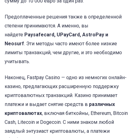
сумму до 10 000 евро за один раз.
Предоплаченные решения также в определенной
степени принимаются. А именно, вы
найдете
Paysafecard, UPayCard, AstroPay и
Neosurf
. Эти методы часто имеют более низкие
лимиты транзакций, чем другие, и это необходимо
учитывать.
Наконец, Fastpay Casino — одно из немногих онлайн-
казино, предлагающих расширенную поддержку
криптовалютных транзакций. Казино принимает
платежи и выдает снятие средств в
различных
криптовалютах
, включая биткойны, Ethereum, Bitcoin
Cash, Litecoin и Dogecoin. С ними знаком любой
заядлый энтузиаст криптовалюты, а платежи