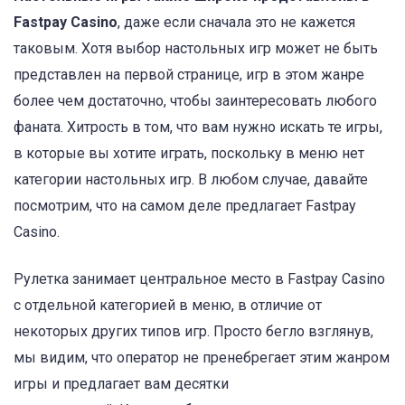
Fastpay Casino
, даже если сначала это не кажется
таковым. Хотя выбор настольных игр может не быть
представлен на первой странице, игр в этом жанре
более чем достаточно, чтобы заинтересовать любого
фаната. Хитрость в том, что вам нужно искать те игры,
в которые вы хотите играть, поскольку в меню нет
категории настольных игр. В любом случае, давайте
посмотрим, что на самом деле предлагает Fastpay
Casino.
Рулетка занимает центральное место в Fastpay Casino
с отдельной категорией в меню, в отличие от
некоторых других типов игр. Просто бегло взглянув,
мы видим, что оператор не пренебрегает этим жанром
игры и предлагает вам десятки