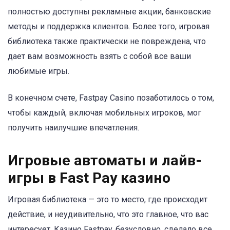
полностью доступны рекламные акции, банковские
методы и поддержка клиентов. Более того, игровая
библиотека также практически не повреждена, что
дает вам возможность взять с собой все ваши
любимые игры.
В конечном счете, Fastpay Casino позаботилось о том,
чтобы каждый, включая мобильных игроков, мог
получить наилучшие впечатления.
Игровые автоматы и лайв-
игры в Fast Pay казино
Игровая библиотека — это то место, где происходит
действие, и неудивительно, что это главное, что вас
интересует. Казино Fastpay, безусловно, сделало все