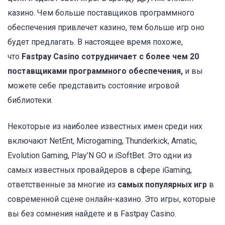
казино. Чем больше поставщиков программного
обеспечения привлечет казино, тем больше игр оно
будет предлагать. В настоящее время похоже,
что
Fastpay Casino сотрудничает с более чем 20
поставщиками программного обеспечения,
и вы
можете себе представить состояние игровой
библиотеки.
Некоторые из наиболее известных имен среди них
включают NetEnt, Microgaming, Thunderkick, Amatic,
Evolution Gaming, Play’N GO и iSoftBet. Это одни из
самых известных провайдеров в сфере iGaming,
ответственные за многие из
самых популярных игр
в
современной сцене онлайн-казино. Это игры, которые
вы без сомнения найдете и в Fastpay Casino.