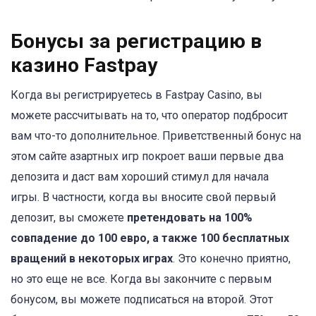
Бонусы за регистрацию в
казино Fastpay
Когда вы регистрируетесь в Fastpay Casino, вы
можете рассчитывать на то, что оператор подбросит
вам что-то дополнительное. Приветственный бонус на
этом сайте азартных игр покроет ваши первые два
депозита и даст вам хороший стимул для начала
игры. В частности, когда вы вносите свой первый
депозит, вы сможете
претендовать на 100%
совпадение до 100 евро, а также 100 бесплатных
вращений в некоторых играх
. Это конечно приятно,
но это еще не все. Когда вы закончите с первым
бонусом, вы можете подписаться на второй. Этот