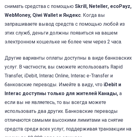
снимать средства с помощью
Skrill, Neteller, ecoPayz,
WebMoney, Qiwi Wallet и Яндекс
. Когда вы
запрашиваете вывод средств с помощью любой из
этих служб, деньги должны появиться на вашем
электронном кошельке не более чем через 2 часа.
Другие варианты оплаты доступны в виде банковских
услуг. В частности, вы сможете использовать Rapid
Transfer, iDebit, Interac Online, Interac e-Transfer и
банковские переводы. Имейте в виду, что
iDebit и
Interac доступны только для жителей Канады,
а
если вы не являетесь, то вы всегда можете
использовать два других. Банковские переводы
отличаются самыми высокими лимитами на снятие
средств среди всех услуг, поддерживая транзакции на