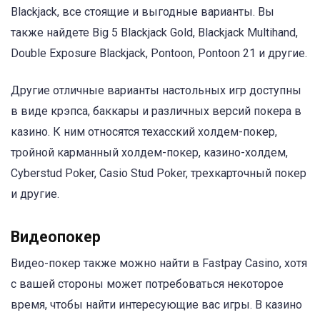
Blackjack, все стоящие и выгодные варианты. Вы
также найдете Big 5 Blackjack Gold, Blackjack Multihand,
Double Exposure Blackjack, Pontoon, Pontoon 21 и другие.
Другие отличные варианты настольных игр доступны
в виде крэпса, баккары и различных версий покера в
казино. К ним относятся техасский холдем-покер,
тройной карманный холдем-покер, казино-холдем,
Cyberstud Poker, Casio Stud Poker, трехкарточный покер
и другие.
Видеопокер
Видео-покер также можно найти в Fastpay Casino, хотя
с вашей стороны может потребоваться некоторое
время, чтобы найти интересующие вас игры. В казино