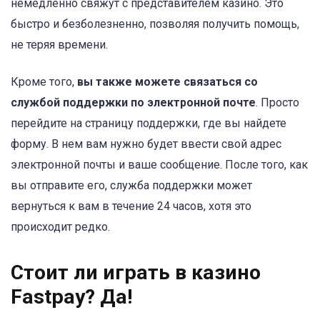
немедленно свяжут с представителем казино. Это
быстро и безболезненно, позволяя получить помощь,
не теряя времени.
Кроме того,
вы также можете связаться со
службой поддержки по электронной почте
. Просто
перейдите на страницу поддержки, где вы найдете
форму. В нем вам нужно будет ввести свой адрес
электронной почты и ваше сообщение. После того, как
вы отправите его, служба поддержки может
вернуться к вам в течение 24 часов, хотя это
происходит редко.
Стоит ли играть в казино
Fastpay? Да!