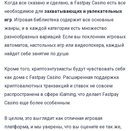
Когда все сказано и сделано, в Fastpay Casino есть все
необходимое для
захватывающих и увлекательных
игр
. Игровая библиотека содержит все основные
жанры, и в каждой категории есть множество
разнообразных вариаций. Если вы поклонник игровых
автоматов, настольных игр или видеопокера, каждый
найдет себе занятие по душе.
Кроме того, криптоэнтузиасты будут чувствовать себя
как дома с Fastpay Casino. Расширенная поддержка
криптовалютных транзакций и ставок не совсем
распространена в сфере iGaming, что делает Fastpay
Casino еще более особенным.
В целом, это выглядит как отличная игровая
платформа, и мы уверены, что вы оцените ее так же,