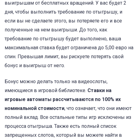
выигрышам от бесплатных вращений. У вас будет 2
дня, чтобы выполнить требование по отыгрышу, и
если вы не сделаете этого, вы потеряете его и все
полученные на нем выигрыши. До того, как
требование по отыгрышу будет выполнено, ваша
максимальная ставка будет ограничена до 5,00 евро на
спин. Превышая лимит, вы рискуете потерять свой
бонус и выигрыш от него.
Бонус можно делать только на видеослоты,
имеющиеся в игровой библиотеке.
Ставки на
игровые автоматы рассчитываются по 100% их
номинальной стоимости
, что означает, что они имеют
полный вклад. Все остальные типы игр исключены из
процесса отыгрыша. Также есть полный список
запрещенных слотов, который вы можете найти в