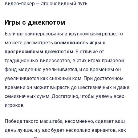
видео-покер — это очевидный путь.
Игры с джекпотом
Если вы заинтересованы в крупном выигрыше, то
можете рассмотреть
возможность игры с
прогрессивным джекпотом
. В отличие от
традиционных видеослотов, в этих играх призовой
фонд медленно увеличивается, и со временем он
увеличивается как снежный ком. При достаточном
времени он может вырасти до шестизначных и даже
семизначных сумм. Достаточно, чтобы увлечь всех
игроков.
Победа такого масштаба, несомненно, сделает ваш
день лучше, и у вас будет несколько вариантов, как