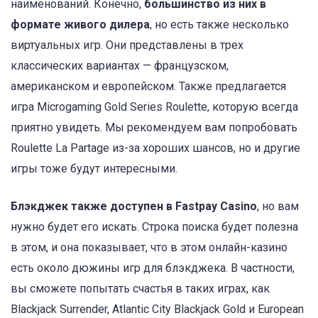
наименований. Конечно,
большинство из них в
формате живого дилера
, но есть также несколько
виртуальных игр. Они представлены в трех
классических вариантах — французском,
американском и европейском. Также предлагается
игра Microgaming Gold Series Roulette, которую всегда
приятно увидеть. Мы рекомендуем вам попробовать
Roulette La Partage из-за хороших шансов, но и другие
игры тоже будут интересными.
Блэкджек также доступен в Fastpay Casino
, но вам
нужно будет его искать. Строка поиска будет полезна
в этом, и она показывает, что в этом онлайн-казино
есть около дюжины игр для блэкджека. В частности,
вы сможете попытать счастья в таких играх, как
Blackjack Surrender, Atlantic City Blackjack Gold и European