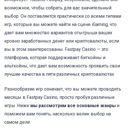
возможное, чтобы собрать для вас значительный
выбор. Он поставляется практически со всеми типами
игр, которые вы можете найти на сцене iGaming, что
дает вам множество вариантов отыгрыша ваших
кровно заработанных денег или криптовалюты, если
вы в этом заинтересованы. Fastpay Casino — это
платформа, которая поддерживает биткойны и
альткойны, что дает вам возможность проявить свои
лучшие качества в пяти различных криптовалютах.
Разнообразие игр означает, что вы можете проводить
месяцы в Fastpay Casino, просто пробуя различные
игры. Ниже
мы рассмотрим все основные жанры
и
поможем вам понять, насколько велик выбор на
самом деле.