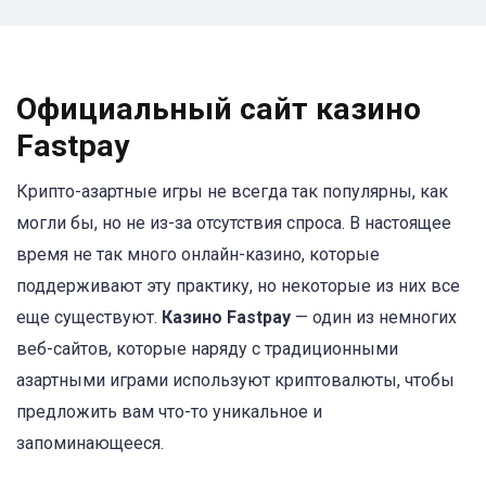
Официальный сайт казино
Fastpay
Крипто-азартные игры не всегда так популярны, как
могли бы, но не из-за отсутствия спроса. В настоящее
время не так много онлайн-казино, которые
поддерживают эту практику, но некоторые из них все
еще существуют.
Казино Fastpay
— один из немногих
веб-сайтов, которые наряду с традиционными
азартными играми используют криптовалюты, чтобы
предложить вам что-то уникальное и
запоминающееся.