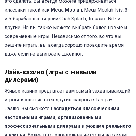
это сделать. Вы всегда можете придерживаться
классики, такой как
Mega Moolah
, Mega Moolah Isis, 3-
и 5-барабанные версии Cash Splash, Treasure Nile и
другие. Но вы также можете выбрать более новые и
современные игры. Независимо от того, во что вы
решите играть, вы всегда хорошо проводите время,
даже если не выиграете джекпот.
Лайв-казино (игры с живыми
дилерами)
Живое казино предлагает вам самый захватывающий
игровой опыт из всех других жанров в Fastpay
Casino. Вы сможете
насладиться классическими
настольными играми, организованными
профессиональными дилерами в режиме реального
времени
. Более того, определенные столы на самом