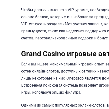
Чтобы достичь высшего VIP-уровня, необходим
основе баллов, которые вы набрали за преды
VIP-статусе в разделе «Моя учетная запись», к
преимуществ, таких как надежная поддержка 
счетов, персонализированные подарки и бонус 
Grand Casino игровые ав
Если вы ищете максимальный игровой опыт, в
сотен онлайн-слотов, доступных от таких извест
лишь некоторые из них. Оператор является до
Встроенная поисковая система позволяет игро
игры, используя опцию фильтра.
Одними из самых популярных онлайн-слотов, в к