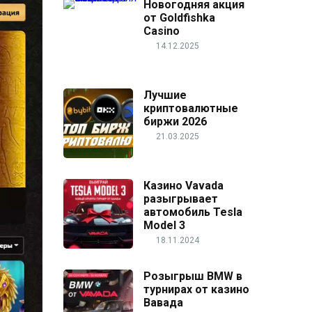
Новогодняя акция
от Goldfishka
Casino
14.12.2025
Лучшие
криптовалютные
биржи 2026
21.03.2025
Казино Vavada
разыгрывает
автомобиль Tesla
Model 3
18.11.2024
Розыгрыш BMW в
турнирах от казино
Вавада