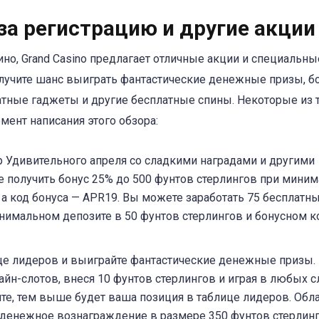
за регистрацию и другие акции
но, Grand Casino предлагает отличные акции и специальны
олучите шанс выиграть фантастические денежные призы, 
латные гаджеты и другие бесплатные спины. Некоторые из 
мент написания этого обзора:
 Удивительного апреля со сладкими наградами и другими
е получить бонус 25% до 500 фунтов стерлингов при мини
 а код бонуса — APR19. Вы можете заработать 75 бесплатн
минимальном депозите в 50 фунтов стерлингов и бонусном к
лице лидеров и выиграйте фантастические денежные призы.
йн-слотов, внеся 10 фунтов стерлингов и играя в любых с
ите, тем выше будет ваша позиция в таблице лидеров. Обл
 денежное вознаграждение в размере 350 фунтов стерлинг