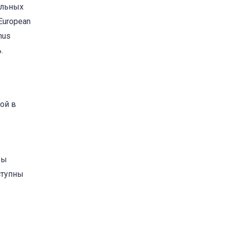
ольных
European
nus
.
ой в
вы
оступны