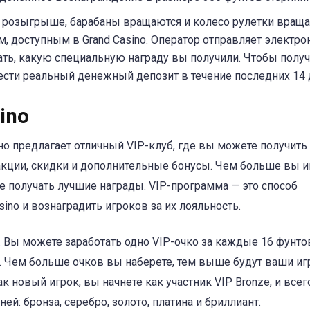
розыгрыше, барабаны вращаются и колесо рулетки враща
доступным в Grand Casino. Оператор отправляет электро
ть, какую специальную награду вы получили. Чтобы полу
ести реальный денежный депозит в течение последних 14 
ino
но предлагает отличный VIP-клуб, где вы можете получить
акции, скидки и дополнительные бонусы. Чем больше вы иг
 получать лучшие награды. VIP-программа — это способ
sino и вознаградить игроков за их лояльность.
. Вы можете заработать одно VIP-очко за каждые 16 фунто
но. Чем больше очков вы наберете, тем выше будут ваши и
 новый игрок, вы начнете как участник VIP Bronze, и всег
ей: бронза, серебро, золото, платина и бриллиант.