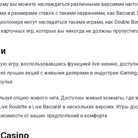
 к этому вы можете наслаждаться различными версиями наст
и и размерами ставок с такими названиями, как Baccarat, 
идеопокера могут насладиться такими играми, как Double Bo
р карточных игр, которые вы никогда не должны пропустить
ми
ю игру, воспользовавшись функцией live-казино, доступн
х из лучших акций с живыми дилерами в индустрии iGaming,
упье.
ользуя опцию живого чата. Доступны живые комнаты, где 
 Live Roulette и Live Baccarat в нескольких версиях. Игры д
ависимости от ваших предпочтений и комфорта.
Casino