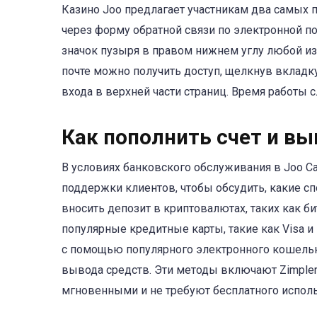
Казино Joo предлагает участникам два самых 
через форму обратной связи по электронной по
значок пузыря в правом нижнем углу любой из
почте можно получить доступ, щелкнув вкладк
входа в верхней части страниц. Время работы 
Как пополнить счет и вы
В условиях банковского обслуживания в Joo C
поддержки клиентов, чтобы обсудить, какие с
вносить депозит в криптовалютах, таких как 
популярные кредитные карты, такие как Visa и
с помощью популярного электронного кошелька
вывода средств. Эти методы включают Zimpler,
мгновенными и не требуют бесплатного исполь