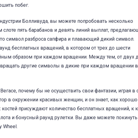
ршить побег.
ндустрии Болливуда, вы можете попробовать несколько
том слоте пять барабанов и девять линий выплат, предлагаю
то символ разброса сапфира и плавающий дикий символ.
аунд бесплатных вращений, в котором от трех до шести
ным образом при каждом вращении. Между тем, от двух 
евращать другие символы в дикие при каждом вращении 
Вегасе, почему бы не осуществить свои фантазии, играя в 
атор в окружении красивых женщин, и он знает, как хорошо
костей присуждают количество бесплатных вращений, к 
лота и бонусный раунд рулетки. Вы даже можете покинуть 
 Wheel.