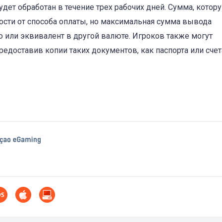
дет обработан в течение трех рабочих дней. Сумма, котор
ости от способа оплаты, но максимальная сумма вывода
 или эквивалент в другой валюте. Игроков также могут
редоставив копии таких документов, как паспорта или счет