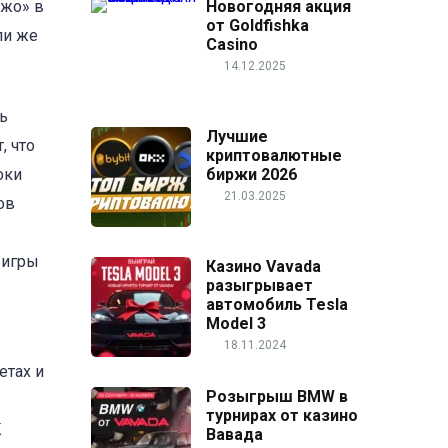
джо» в
Новогодняя акция
от Goldfishka
ли же
Casino
14.12.2025
ь
Лучшие
, что
криптовалютные
биржи 2026
оки
21.03.2025
ов
 игры
Казино Vavada
разыгрывает
автомобиль Tesla
Model 3
18.11.2024
х и ​​
Розыгрыш BMW в
турнирах от казино
К
Вавада