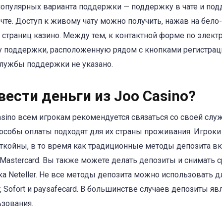
популярных варианта поддержки — поддержку в чате и по
чте. Доступ к живому чату можно получить, нажав на бело
 страниц казино. Между тем, к контактной форме по элект
у поддержки, расположенную рядом с кнопками регистрац
службы поддержки не указано.
вести деньги из Joo Casino?
asino всем игрокам рекомендуется связаться со своей слу
пособы оплаты подходят для их страны проживания. Игроки
биткойны, в то время как традиционные методы депозита 
 Mastercard. Вы также можете делать депозиты и снимать 
 Neteller. Не все методы депозита можно использовать д
 Sofort и paysafecard. В большинстве случаев депозиты яв
зования.