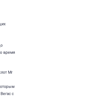
щих
до
во время
слот Mr
которым
Вегас с