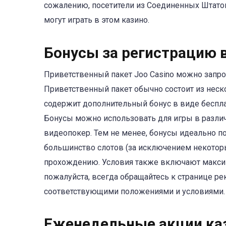
сожалению, посетители из Соединенных Штатов
могут играть в этом казино.
Бонусы за регистрацию в
Приветственный пакет Joo Casino можно запро
Приветственный пакет обычно состоит из неск
содержит дополнительный бонус в виде беспла
Бонусы можно использовать для игры в разли
видеопокер. Тем не менее, бонусы идеально по
большинство слотов (за исключением некоторы
прохождению. Условия также включают максим
пожалуйста, всегда обращайтесь к странице ре
соответствующими положениями и условиями.
Еженедельные акции ка