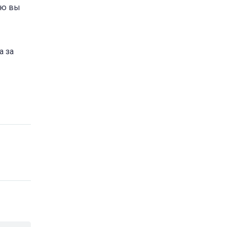
ую вы
а за