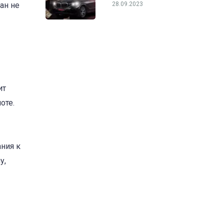
28.09.2023
ан не
ит
оте.
ния к
у,