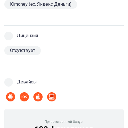
Юmoney (ex. Яндекс Деньги)
Лицензия
Отсутствует
Девайсы
Приветственный бонус: