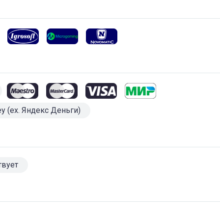
 (ex. Яндекс Деньги)
твует