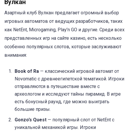
Вулкан
Азартный клуб Вулкан предлагает огромный выбор
игровых автоматов от ведущих разработчиков, таких
как NetEnt, Microgaming, Play’n GO и другие. Среди всех
представленных игр на сайте казино, есть несколько
особенно популярных слотов, которые заслуживают
внимания:
Book of Ra
— классический игровой автомат от
Novomatic с древнеегипетской тематикой. Игроки
отправляются в путешествие вместе с
археологом и исследуют тайны пирамид. В игре
есть бонусный раунд, где можно выиграть
большие призы.
Gonzo’s Quest
— популярный слот от NetEnt с
уникальной механикой игры. Игроки