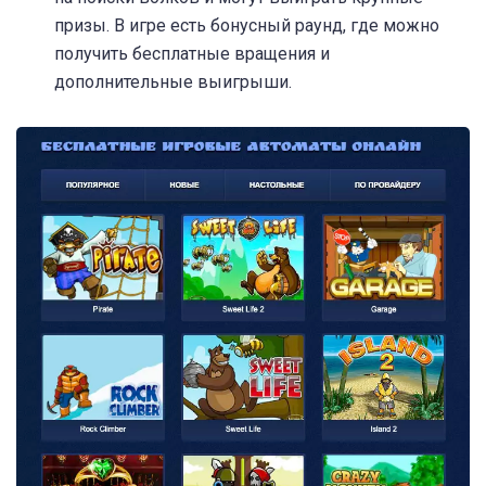
призы. В игре есть бонусный раунд, где можно
получить бесплатные вращения и
дополнительные выигрыши.