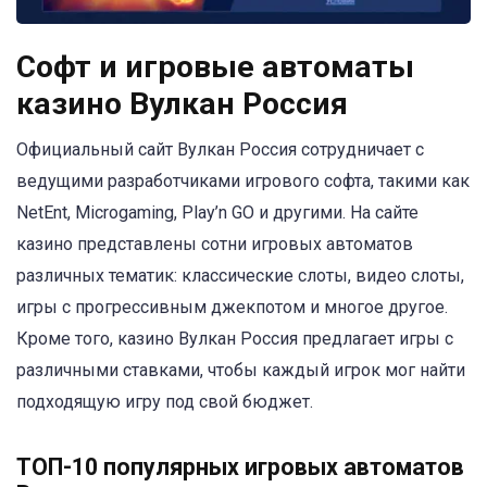
Софт и игровые автоматы
казино Вулкан Россия
Официальный сайт Вулкан Россия сотрудничает с
ведущими разработчиками игрового софта, такими как
NetEnt, Microgaming, Play’n GO и другими. На сайте
казино представлены сотни игровых автоматов
различных тематик: классические слоты, видео слоты,
игры с прогрессивным джекпотом и многое другое.
Кроме того, казино Вулкан Россия предлагает игры с
различными ставками, чтобы каждый игрок мог найти
подходящую игру под свой бюджет.
ТОП-10 популярных игровых автоматов