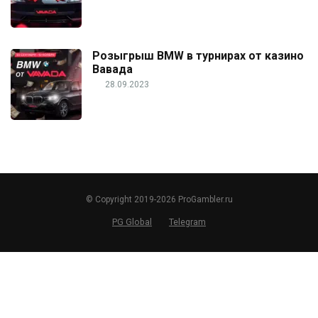
Розыгрыш BMW в турнирах от казино
Вавада
28.09.2023
© Copyright 2019-2026 ProGambler.ru
PG Global
Telegram