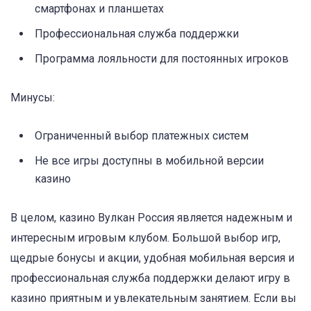
смартфонах и планшетах
Профессиональная служба поддержки
Программа лояльности для постоянных игроков
Минусы:
Ограниченный выбор платежных систем
Не все игры доступны в мобильной версии
казино
В целом, казино Вулкан Россия является надежным и
интересным игровым клубом. Большой выбор игр,
щедрые бонусы и акции, удобная мобильная версия и
профессиональная служба поддержки делают игру в
казино приятным и увлекательным занятием. Если вы