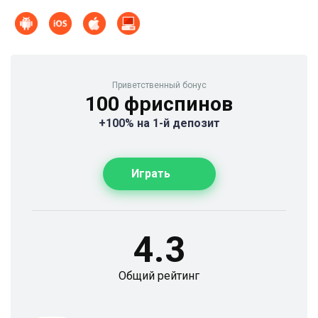
Приветственный бонус
100 фриспинов
+100% на 1-й депозит
Играть
4.3
Общий рейтинг