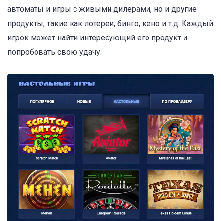
автоматы и игры с живыми дилерами, но и другие
продукты, такие как лотереи, бинго, кено и т.д. Каждый
игрок может найти интересующий его продукт и
попробовать свою удачу.