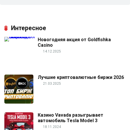
Интересное
Новогодняя акция от Goldfishka
Casino
14.12.2025
Лучшие криптовалютные биржи 2026
21.03.2025
Казино Vavada разыгрывает
автомобиль Tesla Model 3
18.11.2024