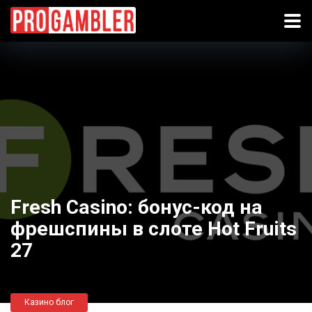
Fresh Casino: бонус-код на
фрешспины в слоте Hot Fruits
27
Казино блог