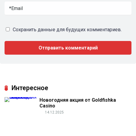
Сохранить данные для будущих комментариев.
Интересное
Новогодняя акция от Goldfishka
Casino
14.12.2025