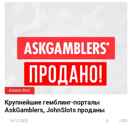
Казино блог
Крупнейшие гемблинг-порталы
AskGamblers, JohnSlots проданы
16.12.2022
0
1225