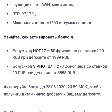
Функции слота: Wild, множитель;
RTP: 97,17 %;
Макс. множитель: х1200 от суммы ставки.
Узнайте, как активировать бонус ⏬
Бонус-код
HOT27
— 50 фриспинов со ставкой 10
RUB при депозите от 1999 RUB.
Бонус-код
VIPHOT27
— 270 фриспинов со ставкой
10 RUB при депозите от 8888 RUB.
Активируйте бонус до 28.06.2020 (23:59 МСК), чтобы
получить витаминную добавку к Вашему депозиту.