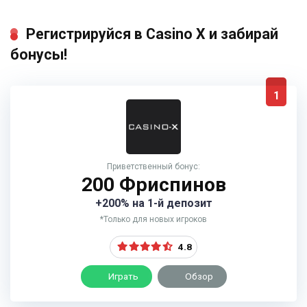
Регистрируйся в Casino X и забирай
бонусы!
1
Приветственный бонус:
200 Фриспинов
+200% на 1-й депозит
*Только для новых игроков
4.8
Играть
Обзор