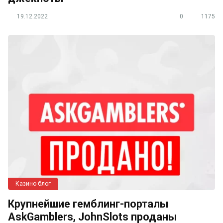
19.12.2022
0
1175
Казино блог
Крупнейшие гемблинг-порталы
AskGamblers, JohnSlots проданы