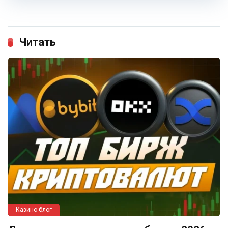
Читать
Казино блог