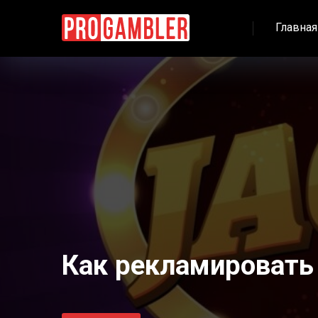
Главная
Как рекламировать 