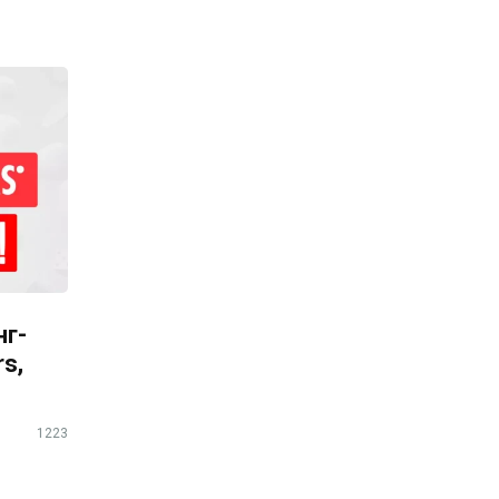
нг-
s,
1223