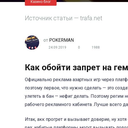
Казино блог
Источник статьи — trafa.net
от
POKERMAN
24.09.2019
0
1988
Как обойти запрет на ге
Официально реклама азартных игр через платф
поэтому первое, что нужно сделать — это созда
улететь в бан — нефиг делать. Поэтому регим 
рабочего рекламного кабинета. Лучше всего да
Итак, акк прогрет и вызывает доверие, ну хот
раз: избитые платформы могут вызывать подозр