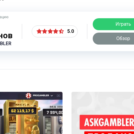
рацию
Играть
5.0
нов
Обзор
BLER