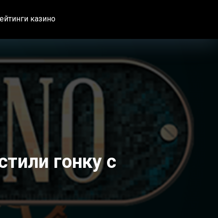
ейтинги казино
стили гонку с