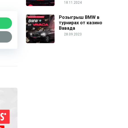
18.11.2024
Розыгрыш BMW в
турнирах от казино
Вавада
28.09.2023