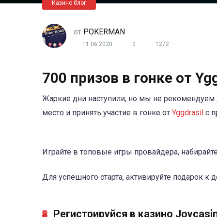
Казино блог
от
POKERMAN
11.06.2020
0
1272
700 призов в гонке от Yg
Жаркие дни наступили, но мы не рекомендуем 
место и принять участие в гонке от
Yggdrasil
с п
Играйте в топовые игры провайдера, набирайт
Для успешного старта, активируйте подарок к д
Регистрируйся в казино Joycasi