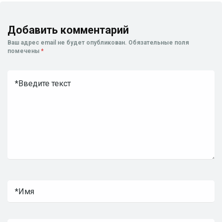
Добавить комментарий
Ваш адрес email не будет опубликован.
Обязательные поля
помечены
*