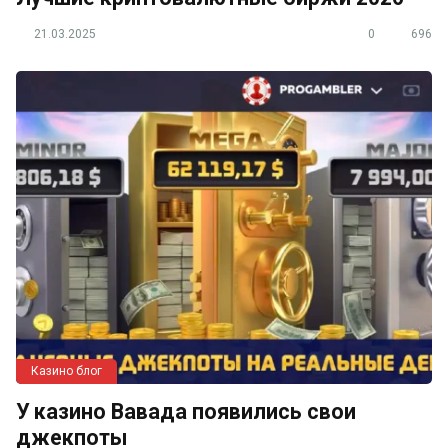
21.03.2025
0
696
Казино блог
У казино Вавада появились свои
джекпоты