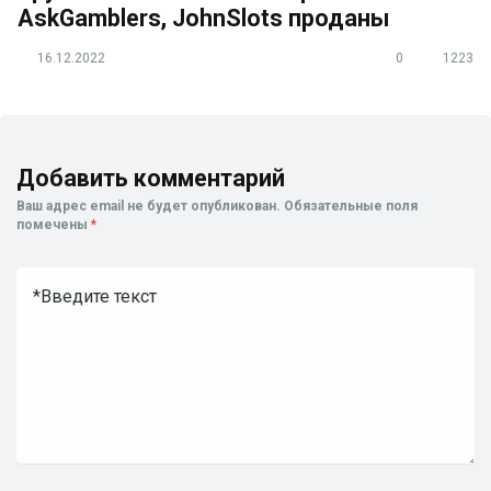
AskGamblers, JohnSlots проданы
16.12.2022
0
1223
Добавить комментарий
Ваш адрес email не будет опубликован.
Обязательные поля
помечены
*