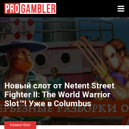
Новый слот от Netent Street
Fighter II: The World Warrior
Slot™! Уже в Columbus
Казино блог