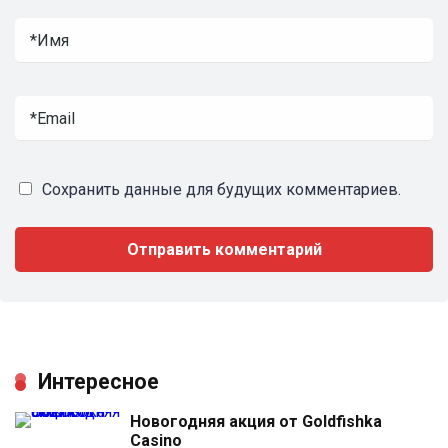
Сохранить данные для будущих комментариев.
Интересное
Новогодняя акция от Goldfishka
Casino