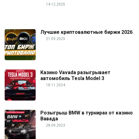
14.12.2025
Лучшие криптовалютные биржи 2026
21.03.2025
Казино Vavada разыгрывает
автомобиль Tesla Model 3
18.11.2024
Розыгрыш BMW в турнирах от казино
Вавада
28.09.2023