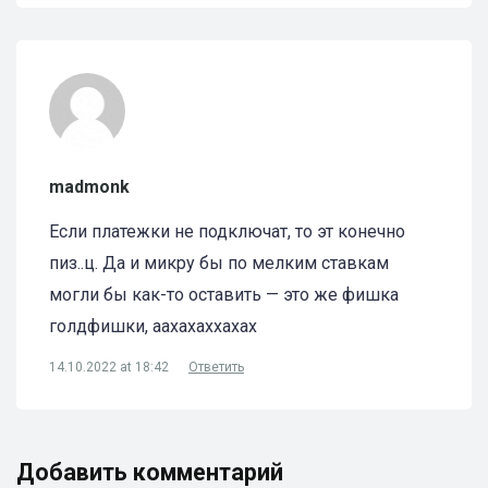
madmonk
Если платежки не подключат, то эт конечно
пиз..ц. Да и микру бы по мелким ставкам
могли бы как-то оставить — это же фишка
голдфишки, аахахаххахах
14.10.2022 at 18:42
Ответить
Добавить комментарий