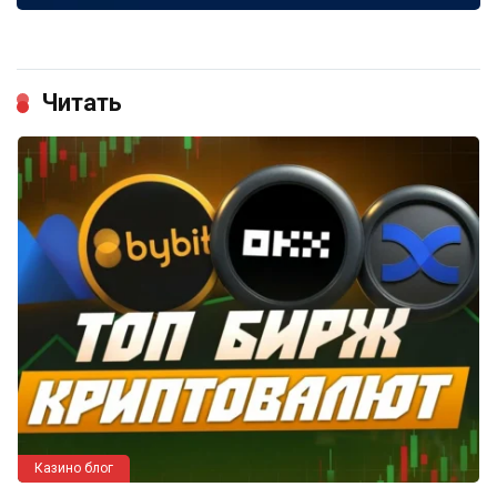
Читать
Казино блог