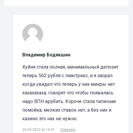
Владимир Бодякшин
Хуйня стала полная, минимальный депозит
теперь 562 рубля с пиастрикс, и я заорал
когда увидел что теперь у них микры нет
хахахахаха, говорят что чтобы появилась
надо ВПН врубить. Короче стала типичная
помойка, мелких ставок нет, а без них и
казино это нах не нужно.
29.09.2022 at 13:51
Ответить