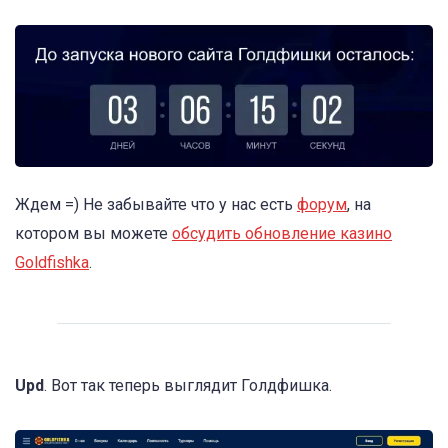
Ждем =) Не забывайте что у нас есть
форум
, на
котором вы можете
обсудить обновление казино
Goldfishka
.
Upd
. Вот так теперь выглядит Голдфишка.