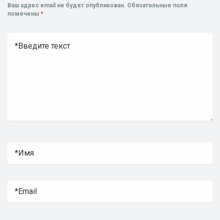
Ваш адрес email не будет опубликован.
Обязательные поля
помечены
*