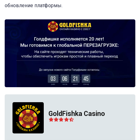
обновление платформы.
GoldFishka Casino