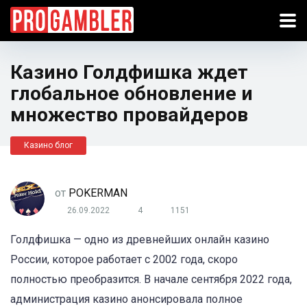
Казино Голдфишка ждет
глобальное обновление и
множество провайдеров
Казино блог
от
POKERMAN
26.09.2022
4
1151
Голдфишка — одно из древнейших онлайн казино
России, которое работает с 2002 года, скоро
полностью преобразится. В начале сентября 2022 года,
администрация казино анонсировала полное