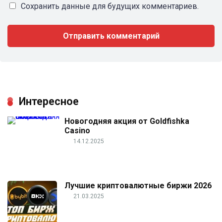
Сохранить данные для будущих комментариев.
Интересное
Новогодняя акция от Goldfishka
Casino
14.12.2025
Лучшие криптовалютные биржи 2026
21.03.2025