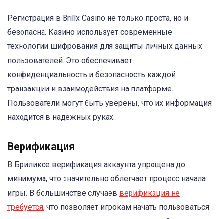
Регистрация в Brillx Casino не только проста, но и
безопасна. Казино использует современные
технологии шифрования для защиты личных данных
пользователей. Это обеспечивает
конфиденциальность и безопасность каждой
транзакции и взаимодействия на платформе.
Пользователи могут быть уверены, что их информация
находится в надежных руках.
Верификация
В Бриликсе верификация аккаунта упрощена до
минимума, что значительно облегчает процесс начала
игры. В большинстве случаев
верификация не
требуется
, что позволяет игрокам начать пользоваться