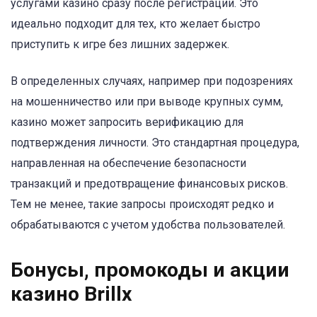
услугами казино сразу после регистрации. Это
идеально подходит для тех, кто желает быстро
приступить к игре без лишних задержек.
В определенных случаях, например при подозрениях
на мошенничество или при выводе крупных сумм,
казино может запросить верификацию для
подтверждения личности. Это стандартная процедура,
направленная на обеспечение безопасности
транзакций и предотвращение финансовых рисков.
Тем не менее, такие запросы происходят редко и
обрабатываются с учетом удобства пользователей.
Бонусы, промокоды и акции
казино Brillx