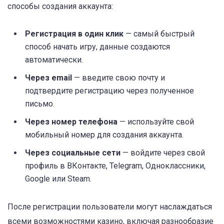
способы создания аккаунта:
Регистрация в один клик
— самый быстрый
способ начать игру, данные создаются
автоматически.
Через email
— введите свою почту и
подтвердите регистрацию через полученное
письмо.
Через номер телефона
— используйте свой
мобильный номер для создания аккаунта.
Через социальные сети
— войдите через свой
профиль в ВКонтакте, Telegram, Одноклассники,
Google или Steam.
После регистрации пользователи могут наслаждаться
всеми возможностями казино, включая разнообразие