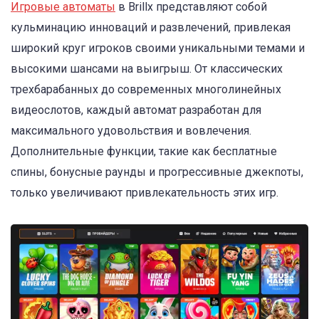
Игровые автоматы
в Brillx представляют собой
кульминацию инноваций и развлечений, привлекая
широкий круг игроков своими уникальными темами и
высокими шансами на выигрыш. От классических
трехбарабанных до современных многолинейных
видеослотов, каждый автомат разработан для
максимального удовольствия и вовлечения.
Дополнительные функции, такие как бесплатные
спины, бонусные раунды и прогрессивные джекпоты,
только увеличивают привлекательность этих игр.