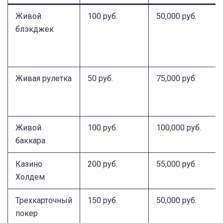
Живой
100 руб.
50,000 руб.
блэкджек
Живая рулетка
50 руб.
75,000 руб.
Живой
100 руб.
100,000 руб.
баккара
Казино
200 руб.
55,000 руб.
Холдем
Трехкарточный
150 руб.
50,000 руб.
покер