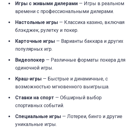
Игры с живыми дилерами
— Игры в реальном
времени с профессиональными дилерами.
Настольные игры
— Классика казино, включая
блэкджек, рулетку и покер.
Карточные игры
— Варианты баккара и других
популярных игр.
Видеопокер
— Различные форматы покера для
одиночной игры.
Краш-игры
— Быстрые и динамичные, с
возможностью мгновенного выигрыша.
Ставки на спорт
— Обширный выбор
спортивных событий.
Специальные игры
— Лотереи, бинго и другие
уникальные игры.