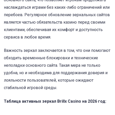
наслаждаться играми без каких-либо ограничений или
перебоев. Регулярное обновление зеркальных сайтов
является частью обязательств казино перед своими
клиентами, обеспечивая их комфорт и доступность
сервиса в любое время.
Важность зеркал заключается в том, что они помогают
обходить временные блокировки и технические
неполадки основного сайта. Такая мера не только
удобна, но и необходима для поддержания доверия и
лояльности пользователей, которые ожидают
стабильной игровой среды.
Таблица активных зеркал Brillx Casino на 2026 год: