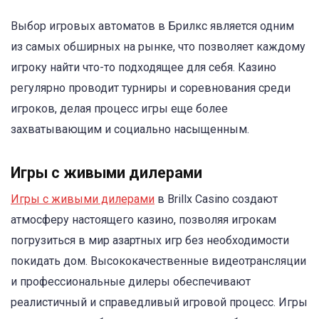
Выбор игровых автоматов в Брилкс является одним
из самых обширных на рынке, что позволяет каждому
игроку найти что-то подходящее для себя. Казино
регулярно проводит турниры и соревнования среди
игроков, делая процесс игры еще более
захватывающим и социально насыщенным.
Игры с живыми дилерами
Игры с живыми дилерами
в Brillx Casino создают
атмосферу настоящего казино, позволяя игрокам
погрузиться в мир азартных игр без необходимости
покидать дом. Высококачественные видеотрансляции
и профессиональные дилеры обеспечивают
реалистичный и справедливый игровой процесс. Игры