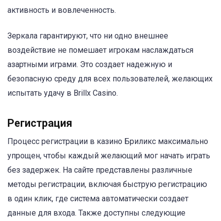
активность и вовлеченность.
Зеркала гарантируют, что ни одно внешнее
воздействие не помешает игрокам наслаждаться
азартными играми. Это создает надежную и
безопасную среду для всех пользователей, желающих
испытать удачу в Brillx Casino.
Регистрация
Процесс регистрации в казино Бриликс максимально
упрощен, чтобы каждый желающий мог начать играть
без задержек. На сайте представлены различные
методы регистрации, включая быструю регистрацию
в один клик, где система автоматически создает
данные для входа. Также доступны следующие