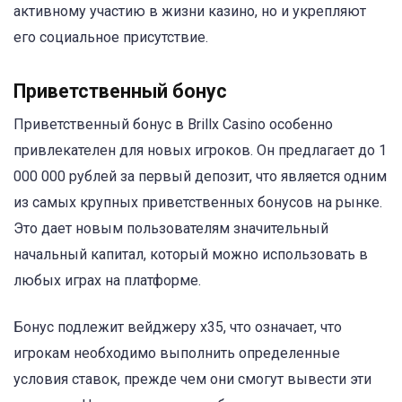
активному участию в жизни казино, но и укрепляют
его социальное присутствие.
Приветственный бонус
Приветственный бонус в Brillx Casino особенно
привлекателен для новых игроков. Он предлагает до 1
000 000 рублей за первый депозит, что является одним
из самых крупных приветственных бонусов на рынке.
Это дает новым пользователям значительный
начальный капитал, который можно использовать в
любых играх на платформе.
Бонус подлежит вейджеру x35, что означает, что
игрокам необходимо выполнить определенные
условия ставок, прежде чем они смогут вывести эти