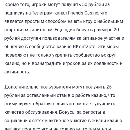
Кроме того, игроки могут получить 50 рублей за
подписку на Телеграм-канал Friends Casino, что
является простым способом начать игру с небольшим
стартовым капиталом. Ещё один бонус в размере 20
рублей доступен пользователям за активное участие и
общение в сообществе казино ВКонтакте. Эти меры
позволяют не только укрепить сообщество вокруг
казино, но и вознаградить игроков за их лояльность и
активность.
Дополнительно, пользователи могут получить 25
рублей за оставленный отзыв о работе казино, что
стимулирует обратную связь и помогает улучшить
качество обслуживания. Бонусы за репосты в
социальных сетях и активное участие в жизни казино
делают процесс игры не только выгодным, но и