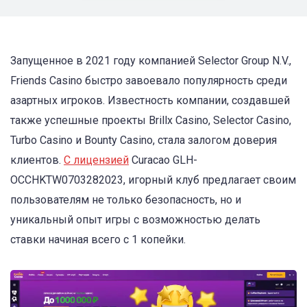
Запущенное в 2021 году компанией Selector Group N.V.,
Friends Casino быстро завоевало популярность среди
азартных игроков. Известность компании, создавшей
также успешные проекты Brillx Casino, Selector Casino,
Turbo Casino и Bounty Casino, стала залогом доверия
клиентов.
С лицензией
Curacao GLH-
OCCHKTW0703282023, игорный клуб предлагает своим
пользователям не только безопасность, но и
уникальный опыт игры с возможностью делать
ставки начиная всего с 1 копейки.