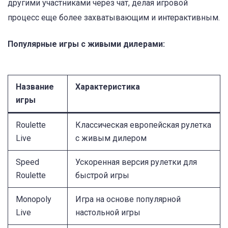
другими участниками через чат, делая игровой
процесс еще более захватывающим и интерактивным.
Популярные игры с живыми дилерами:
Название
Характеристика
игры
Roulette
Классическая европейская рулетка
Live
с живым дилером
Speed
Ускоренная версия рулетки для
Roulette
быстрой игры
Monopoly
Игра на основе популярной
Live
настольной игры