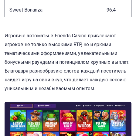
Sweet Bonanza
96.4
Игровые автоматы в Friends Casino привлекают
игроков не только высокими RTP, но и яркими
тематическими оформлениями, увлекательными
бонусными раундами и потенциалом крупных выплат.
Благодаря разнообразию слотов каждый посетитель
найдет игру на свой вкус, что делает каждую сессию
уникальным и незабываемым опытом.