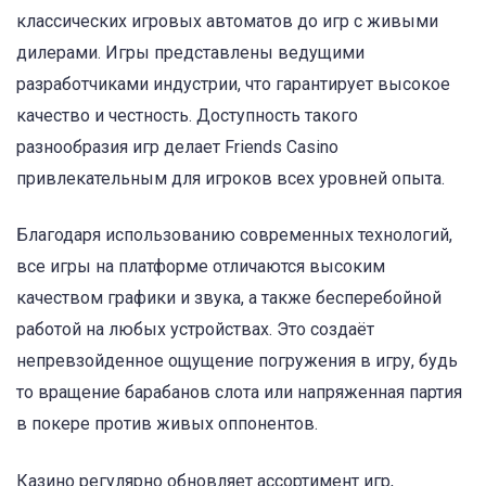
классических игровых автоматов до игр с живыми
дилерами. Игры представлены ведущими
разработчиками индустрии, что гарантирует высокое
качество и честность. Доступность такого
разнообразия игр делает Friends Casino
привлекательным для игроков всех уровней опыта.
Благодаря использованию современных технологий,
все игры на платформе отличаются высоким
качеством графики и звука, а также бесперебойной
работой на любых устройствах. Это создаёт
непревзойденное ощущение погружения в игру, будь
то вращение барабанов слота или напряженная партия
в покере против живых оппонентов.
Казино регулярно обновляет ассортимент игр,