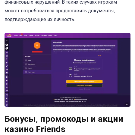
финансовых нарушений. В таких случаях игрокам
может потребоваться предоставить документы,
подтверждающие их личность.
Бонусы, промокоды и акции
казино Friends