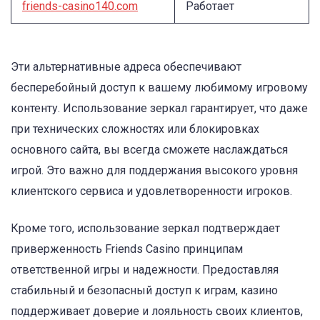
friends-casino140.com
Работает
Эти альтернативные адреса обеспечивают
бесперебойный доступ к вашему любимому игровому
контенту. Использование зеркал гарантирует, что даже
при технических сложностях или блокировках
основного сайта, вы всегда сможете наслаждаться
игрой. Это важно для поддержания высокого уровня
клиентского сервиса и удовлетворенности игроков.
Кроме того, использование зеркал подтверждает
приверженность Friends Casino принципам
ответственной игры и надежности. Предоставляя
стабильный и безопасный доступ к играм, казино
поддерживает доверие и лояльность своих клиентов,