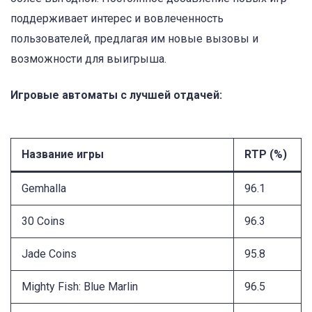
поддерживает интерес и вовлеченность
пользователей, предлагая им новые вызовы и
возможности для выигрыша.
Игровые автоматы с лучшей отдачей:
Название игры
RTP (%)
Gemhalla
96.1
30 Coins
96.3
Jade Coins
95.8
Mighty Fish: Blue Marlin
96.5