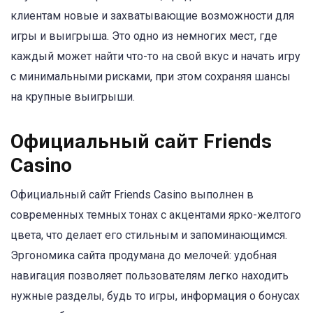
клиентам новые и захватывающие возможности для
игры и выигрыша. Это одно из немногих мест, где
каждый может найти что-то на свой вкус и начать игру
с минимальными рисками, при этом сохраняя шансы
на крупные выигрыши.
Официальный сайт Friends
Casino
Официальный сайт Friends Casino выполнен в
современных темных тонах с акцентами ярко-желтого
цвета, что делает его стильным и запоминающимся.
Эргономика сайта продумана до мелочей: удобная
навигация позволяет пользователям легко находить
нужные разделы, будь то игры, информация о бонусах