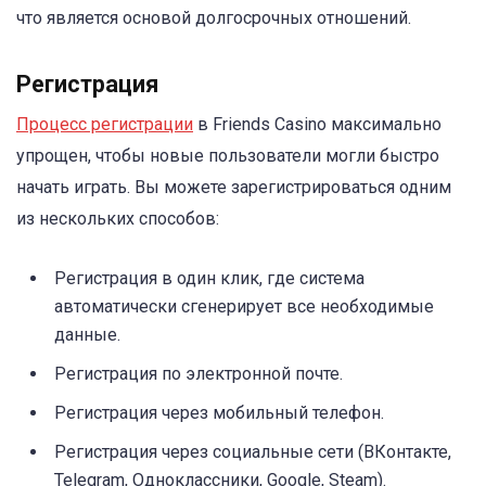
что является основой долгосрочных отношений.
Регистрация
Процесс регистрации
в Friends Casino максимально
упрощен, чтобы новые пользователи могли быстро
начать играть. Вы можете зарегистрироваться одним
из нескольких способов:
Регистрация в один клик, где система
автоматически сгенерирует все необходимые
данные.
Регистрация по электронной почте.
Регистрация через мобильный телефон.
Регистрация через социальные сети (ВКонтакте,
Telegram, Одноклассники, Google, Steam).