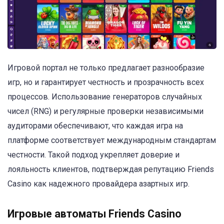
Игровой портал не только предлагает разнообразие
игр, но и гарантирует честность и прозрачность всех
процессов. Использование генераторов случайных
чисел (RNG) и регулярные проверки независимыми
аудиторами обеспечивают, что каждая игра на
платформе соответствует международным стандартам
честности. Такой подход укрепляет доверие и
лояльность клиентов, подтверждая репутацию Friends
Casino как надежного провайдера азартных игр.
Игровые автоматы Friends Casino