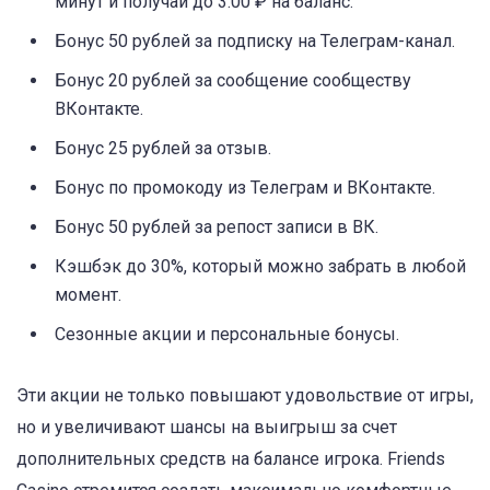
минут и получай до 3.00 ₽ на баланс.
Бонус 50 рублей за подписку на Телеграм-канал.
Бонус 20 рублей за сообщение сообществу
ВКонтакте.
Бонус 25 рублей за отзыв.
Бонус по промокоду из Телеграм и ВКонтакте.
Бонус 50 рублей за репост записи в ВК.
Кэшбэк до 30%, который можно забрать в любой
момент.
Сезонные акции и персональные бонусы.
Эти акции не только повышают удовольствие от игры,
но и увеличивают шансы на выигрыш за счет
дополнительных средств на балансе игрока. Friends