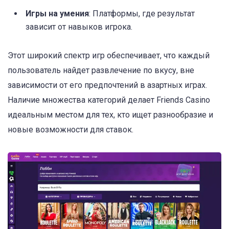
Игры на умения
: Платформы, где результат
зависит от навыков игрока.
Этот широкий спектр игр обеспечивает, что каждый
пользователь найдет развлечение по вкусу, вне
зависимости от его предпочтений в азартных играх.
Наличие множества категорий делает Friends Casino
идеальным местом для тех, кто ищет разнообразие и
новые возможности для ставок.