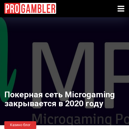
Покерная сеть Microgaming
закрывается в 2020 году
Казино блог