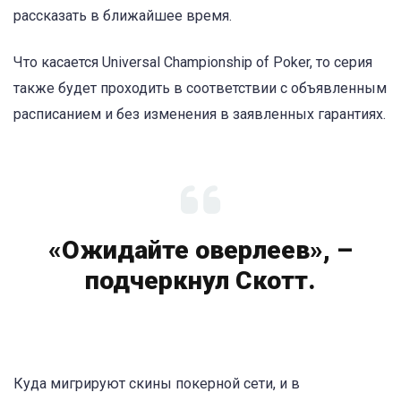
рассказать в ближайшее время.
Что касается Universal Championship of Poker, то серия
также будет проходить в соответствии с объявленным
расписанием и без изменения в заявленных гарантиях.
«Ожидайте оверлеев», –
подчеркнул Скотт.
Куда мигрируют скины покерной сети, и в