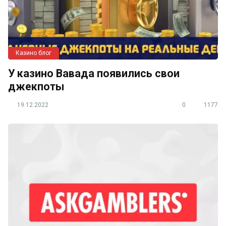
Казино блог
У казино Вавада появились свои
джекпоты
19.12.2022
0
1177