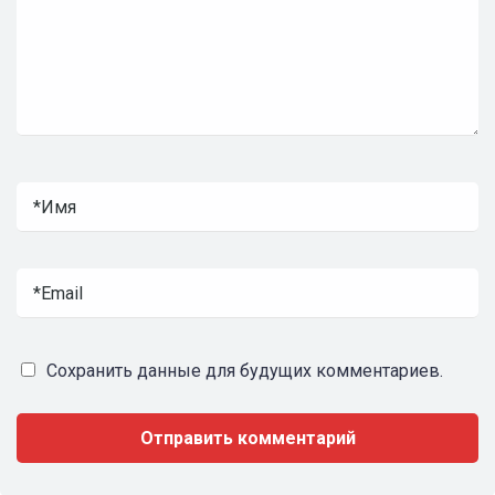
Сохранить данные для будущих комментариев.