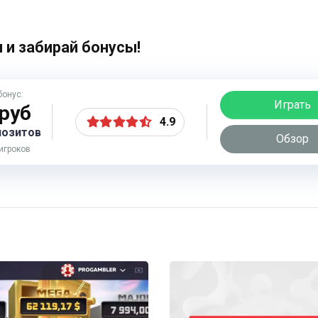
 и забирай бонусы!
бонус:
Играть
 руб
4.9
позитов
Обзор
игроков