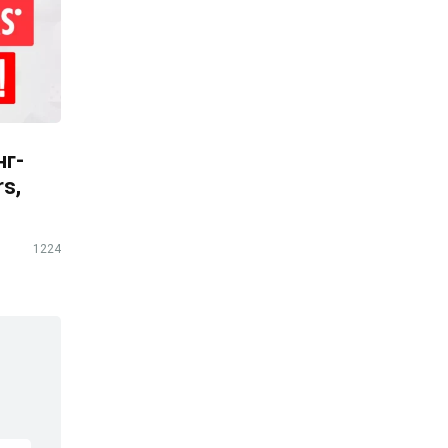
нг-
s,
1224