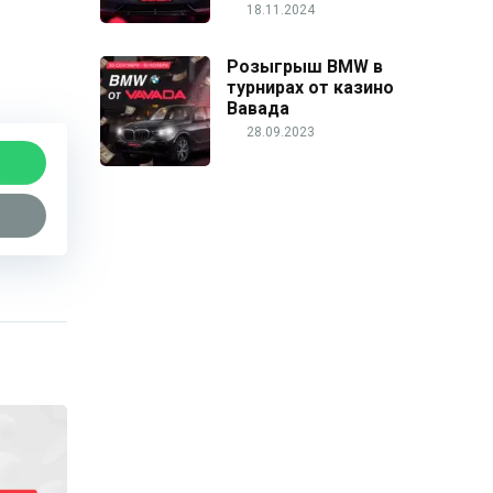
18.11.2024
Розыгрыш BMW в
турнирах от казино
Вавада
28.09.2023