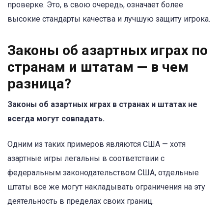
проверке. Это, в свою очередь, означает более
высокие стандарты качества и лучшую защиту игрока.
Законы об азартных играх по
странам и штатам — в чем
разница?
Законы об азартных играх в странах и штатах не
всегда могут совпадать.
Одним из таких примеров являются США — хотя
азартные игры легальны в соответствии с
федеральным законодательством США, отдельные
штаты все же могут накладывать ограничения на эту
деятельность в пределах своих границ.