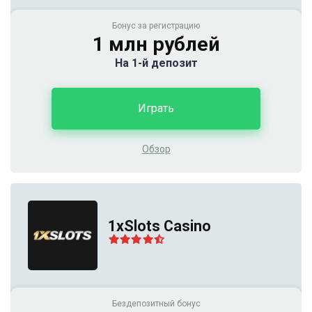
Бонус за регистрацию
1 млн рублей
На 1-й депозит
Играть
Обзор
1xSlots Casino
Бездепозитный бонус