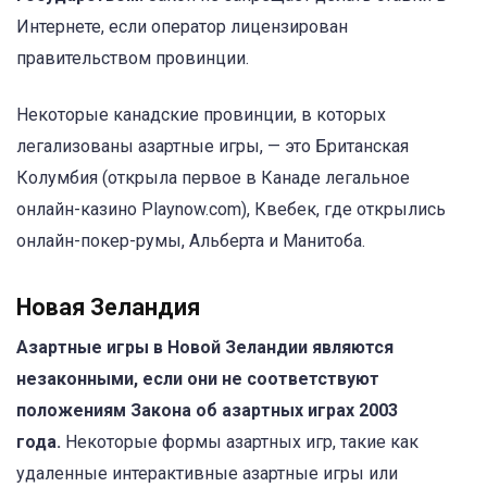
Интернете, если оператор лицензирован
правительством провинции.
Некоторые канадские провинции, в которых
легализованы азартные игры, — это Британская
Колумбия (открыла первое в Канаде легальное
онлайн-казино Playnow.com), Квебек, где открылись
онлайн-покер-румы, Альберта и Манитоба.
Новая Зеландия
Азартные игры в Новой Зеландии являются
незаконными, если они не соответствуют
положениям Закона об азартных играх 2003
года.
Некоторые формы азартных игр, такие как
удаленные интерактивные азартные игры или