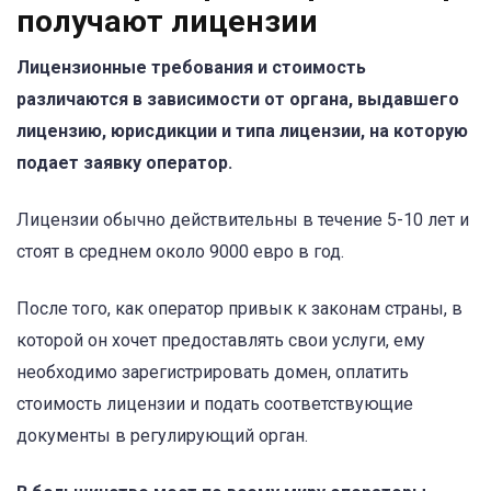
получают лицензии
Лицензионные требования и стоимость
различаются в зависимости от органа, выдавшего
лицензию, юрисдикции и типа лицензии, на которую
подает заявку оператор.
Лицензии обычно действительны в течение 5-10 лет и
стоят в среднем около 9000 евро в год.
После того, как оператор привык к законам страны, в
которой он хочет предоставлять свои услуги, ему
необходимо зарегистрировать домен, оплатить
стоимость лицензии и подать соответствующие
документы в регулирующий орган.