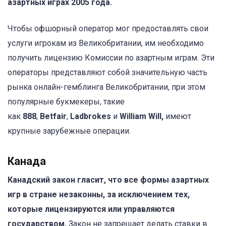
азартных играх 2005 года.
Чтобы офшорный оператор мог предоставлять свои
услуги игрокам из Великобритании, им необходимо
получить лицензию Комиссии по азартным играм. Эти
операторы представляют собой значительную часть
рынка онлайн-гемблинга Великобритании, при этом
популярные букмекеры, такие
как
888
,
Betfair
,
Ladbrokes
и
William Will,
имеют
крупные зарубежные операции.
Канада
Канадский закон гласит, что все формы азартных
игр в стране незаконны, за исключением тех,
которые лицензируются или управляются
государством.
Закон не запрещает делать ставки в