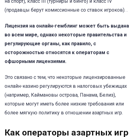
на спорт), класс III (турниры и бинго) и класс IV
(продавцы берут комиссионные со ставок игроков). .
Лицензия на онлайн-гемблинг может быть выдана
во всем мире, однако некоторые правительства и
регулирующие органы, как правило, с
осторожностью относятся к операторам с
офшорными лицензиями.
Это связано с тем, что некоторые лицензированные
онлайн-казино регулируются в налоговых убежищах
(например, Каймановы острова, Панама, Белиз),
которые могут иметь более низкие требования или
более мягкую политику в отношении азартных игр.
Как операторы азартных игр