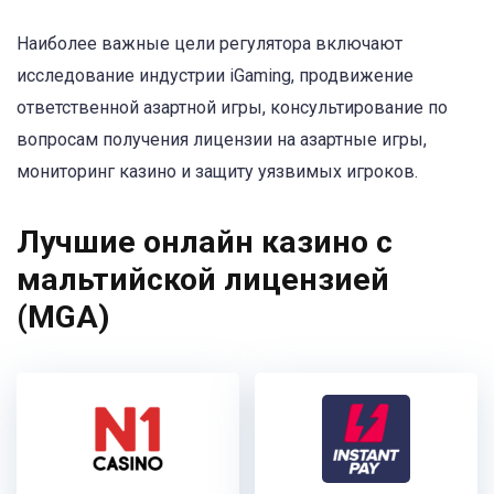
Наиболее важные цели регулятора включают
исследование индустрии iGaming, продвижение
ответственной азартной игры, консультирование по
вопросам получения лицензии на азартные игры,
мониторинг казино и защиту уязвимых игроков.
Лучшие онлайн казино с
мальтийской лицензией
(MGA)