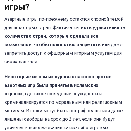
игры?
Азартные игры по-прежнему остаются спорной темой
для некоторых стран. Фактически,
есть удивительное
количество стран, которые сделали все
возможное, чтобы полностью запретить
или даже
запретить доступ к офшорным игорным услугам для
своих жителей.
Некоторые из самых суровых законов против
азартных игр были приняты в исламских
странах,
где такое поведение осуждается и
криминализируется по моральным или религиозным
мотивам. Игроки могут быть оштрафованы или даже
лишены свободы на срок до 2 лет, если они будут
уличены в использовании каких-либо игровых