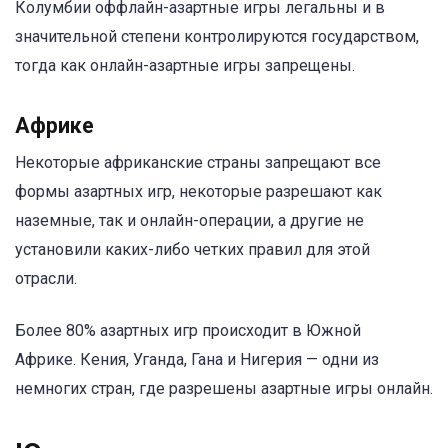
Колумбии оффлайн-азартные игры легальны и в
значительной степени контролируются государством,
тогда как онлайн-азартные игры запрещены.
Африке
Некоторые африканские страны запрещают все
формы азартных игр, некоторые разрешают как
наземные, так и онлайн-операции, а другие не
установили каких-либо четких правил для этой
отрасли.
Более 80% азартных игр происходит в Южной
Африке. Кения, Уганда, Гана и Нигерия — одни из
немногих стран, где разрешены азартные игры онлайн.