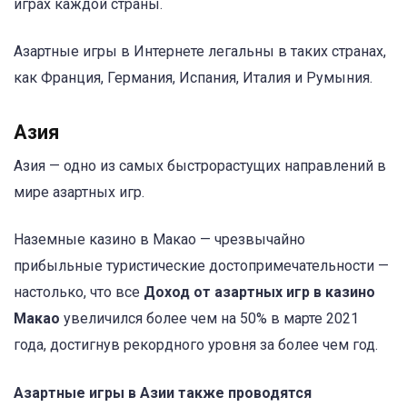
играх каждой страны.
Азартные игры в Интернете легальны в таких странах,
как Франция, Германия, Испания, Италия и Румыния.
Азия
Азия — одно из самых быстрорастущих направлений в
мире азартных игр.
Наземные казино в Макао — чрезвычайно
прибыльные туристические достопримечательности —
настолько, что все
Доход от азартных игр в казино
Макао
увеличился более чем на 50% в марте 2021
года, достигнув рекордного уровня за более чем год.
Азартные игры в Азии также проводятся