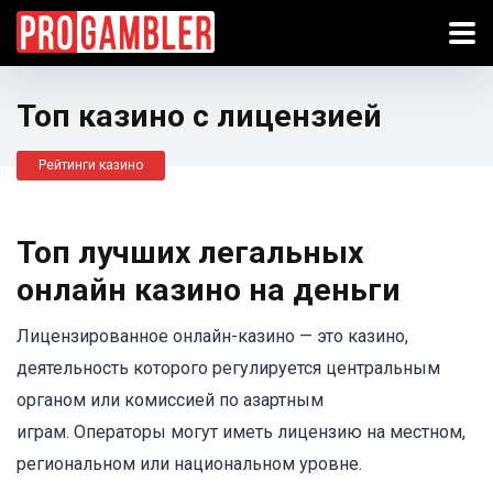
Топ казино с лицензией
Рейтинги казино
Топ лучших легальных
онлайн казино на деньги
Лицензированное онлайн-казино — это казино,
деятельность которого регулируется центральным
органом или комиссией по азартным
играм. Операторы могут иметь лицензию на местном,
региональном или национальном уровне.