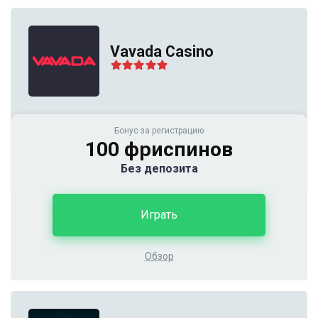
Vavada Casino
Бонус за регистрацию
100 фриспинов
Без депозита
Играть
Обзор