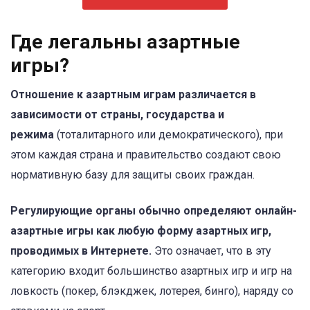
Где легальны азартные
игры?
Отношение к азартным играм различается в
зависимости от страны, государства и
режима
(тоталитарного или демократического), при
этом каждая страна и правительство создают свою
нормативную базу для защиты своих граждан.
Регулирующие органы обычно определяют онлайн-
азартные игры как любую форму азартных игр,
проводимых в Интернете.
Это означает, что в эту
категорию входит большинство азартных игр и игр на
ловкость (покер, блэкджек, лотерея, бинго), наряду со