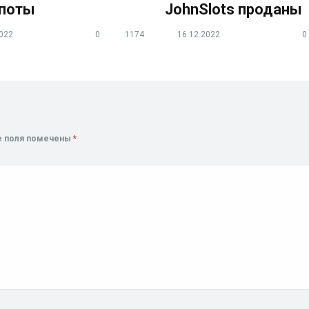
поты
JohnSlots проданы
022
0
1174
16.12.2022
0
е поля помечены
*