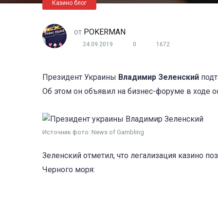
Казино блог
от
POKERMAN
24.09.2019
0
1672
Президент Украины
Владимир Зеленский
подт
Об этом он объявил на бизнес-форуме в ходе о
Источник фото: News of Gambling
Зеленский отметил, что легализация казино по
Черного моря: