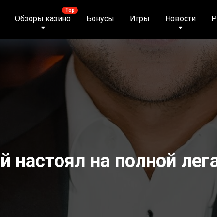
Обзоры казино
Бонусы
Игры
Новости
Р
 настоял на полной лег