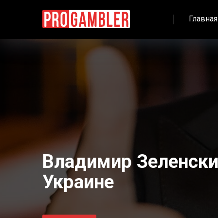
Главная
Владимир Зеленский
Украине