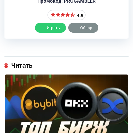
Промокод: PROGAMBLER
4.8
Играть
Обзор
Читать