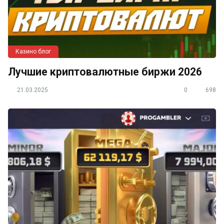
Казино блог
Лучшие криптовалютные биржи 2026
21.03.2025
0
698