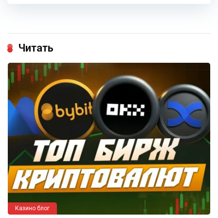
Читать
Казино блог