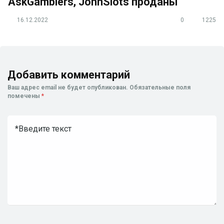
AskGamblers, JohnSlots проданы
16.12.2022
0
1225
Добавить комментарий
Ваш адрес email не будет опубликован.
Обязательные поля
помечены
*